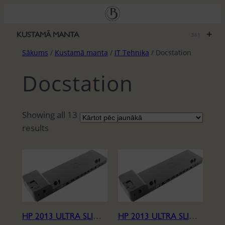
Pāriet
uz
saturu
+
KUSTAMĀ MANTA
561
Sākums
/
Kustamā manta
/
IT Tehnika
/ Docstation
Docstation
Showing all 13
S
results
o
r
t
e
d
b
HP 2013 ULTRA SLIM DOCKING STATION
HP 2013 ULTRA SLIM DOCKING STATION
y