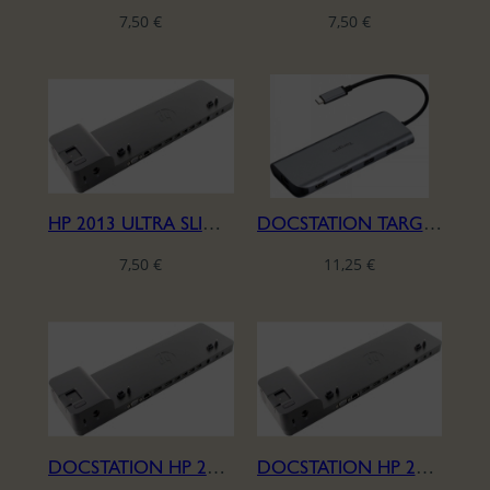
l
7,50
€
7,50
€
a
t
e
s
t
HP 2013 ULTRA SLIM DOCKING STATION
DOCSTATION TARGUS
7,50
€
11,25
€
DOCSTATION HP 2013
DOCSTATION HP 2013