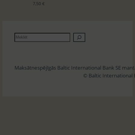
7,50
€
M
e
k
l
Maksātnespējīgās Baltic International Bank SE man
ē
© Baltic International
t