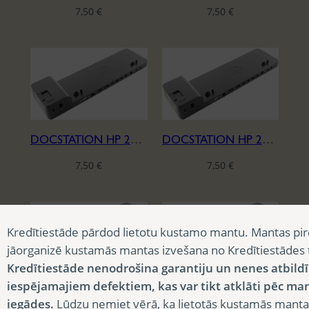
7,50
€
7,50
€
DOCSTATION HP 2013
DOCSTATION HP 2013
7,50
€
7,50
€
Kredītiestāde pārdod lietotu kustamo mantu. Mantas pir
jāorganizē kustamās mantas izvešana no Kredītiestādes
Kredītiestāde nenodrošina garantiju un nenes atbild
iespējamajiem defektiem, kas var tikt atklāti pēc ma
DOCSTATION HP 2013
DOCSTATION HP 2013
iegādes.
Lūdzu ņemiet vērā, ka lietotās kustamās manta