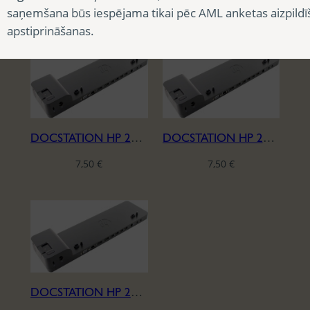
7,50
€
7,50
€
saņemšana būs iespējama tikai pēc AML anketas aizpildī
apstiprināšanas.
DOCSTATION HP 2013
DOCSTATION HP 2013
7,50
€
7,50
€
DOCSTATION HP 2013