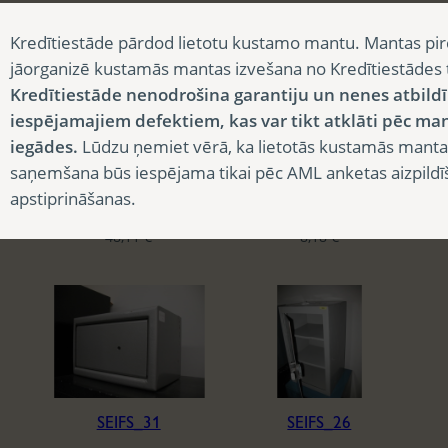
32,70
€
44,48
€
Kredītiestāde pārdod lietotu kustamo mantu. Mantas pir
jāorganizē kustamās mantas izvešana no Kredītiestādes
Kredītiestāde nenodrošina garantiju un nenes atbild
iespējamajiem defektiem, kas var tikt atklāti pēc ma
iegādes.
Lūdzu ņemiet vērā, ka lietotās kustamās manta
saņemšana būs iespējama tikai pēc AML anketas aizpildī
apstiprināšanas.
SEIFS_33
SEIFS_32
48,11
€
8,18
€
SEIFS_31
SEIFS_26