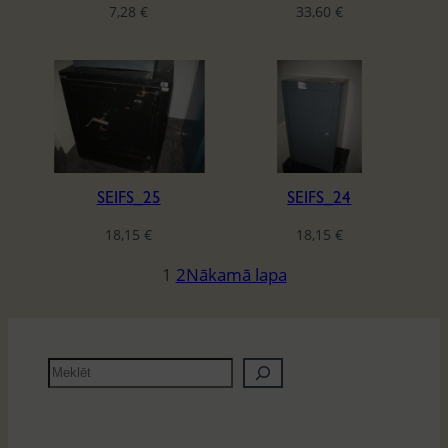
7,28
€
33,60
€
SEIFS_25
SEIFS_24
18,15
€
18,15
€
1
2
Nākamā lapa
M
e
k
l