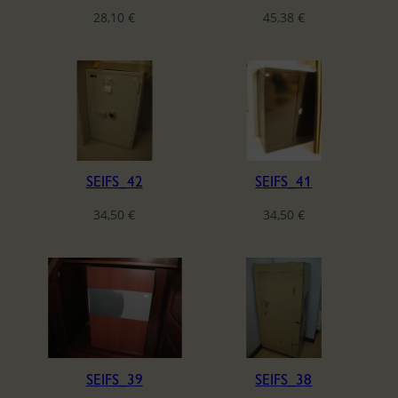
l
28,10
€
45,38
€
a
t
e
s
t
SEIFS_42
SEIFS_41
34,50
€
34,50
€
SEIFS_39
SEIFS_38