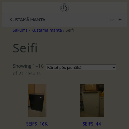
Pāriet
uz
saturu
+
KUSTAMĀ MANTA
561
Sākums
/
Kustamā manta
/ Seifi
Seifi
Showing 1–16
S
of 21 results
o
r
t
e
d
b
SEIFS_16K
SEIFS_44
y