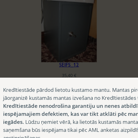
SEIFS_12
35,40
€
Kredītiestāde pārdod lietotu kustamo mantu. Mantas pir
jāorganizē kustamās mantas izvešana no Kredītiestādes
Kredītiestāde nenodrošina garantiju un nenes atbild
iespējamajiem defektiem, kas var tikt atklāti pēc ma
iegādes.
Lūdzu ņemiet vērā, ka lietotās kustamās manta
saņemšana būs iespējama tikai pēc AML anketas aizpildī
apstiprināšanas.