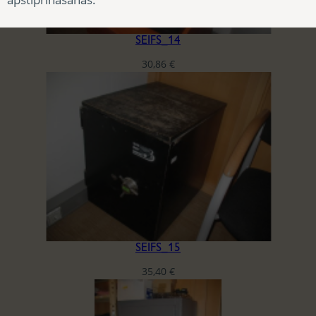
SEIFS_14
30,86
€
SEIFS_15
35,40
€