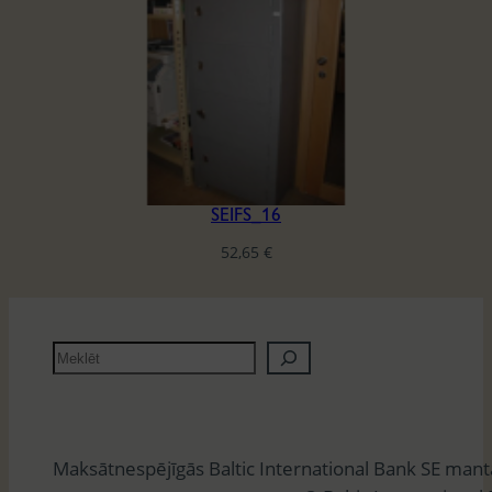
SEIFS_16
52,65
€
M
e
k
l
Maksātnespējīgās Baltic International Bank SE man
ē