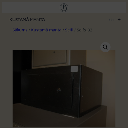
Pāriet
uz
saturu
+
KUSTAMĀ MANTA
561
Sākums
/
Kustamā manta
/
Seifi
/ Seifs_32