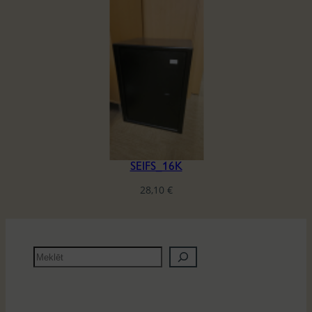
SEIFS_16K
28,10
€
M
e
k
l