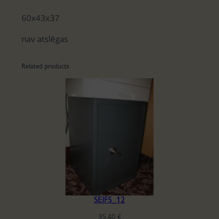
60x43x37
nav atslēgas
Related products
SEIFS_12
35,40
€