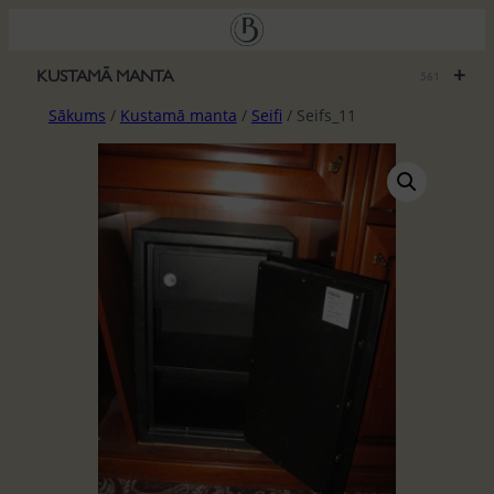
Pāriet
uz
saturu
+
KUSTAMĀ MANTA
561
Sākums
/
Kustamā manta
/
Seifi
/ Seifs_11