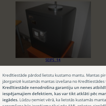
SEIFS_14
30,86
€
Kredītiestāde pārdod lietotu kustamo mantu. Mantas pir
jāorganizē kustamās mantas izvešana no Kredītiestādes
Kredītiestāde nenodrošina garantiju un nenes atbild
iespējamajiem defektiem, kas var tikt atklāti pēc ma
iegādes.
Lūdzu ņemiet vērā, ka lietotās kustamās manta
saņemšana būs iespējama tikai pēc AML anketas aizpildī