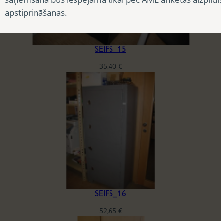
apstiprināšanas.
SEIFS_15
35,40
€
SEIFS_16
52,65
€