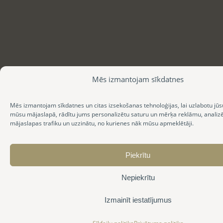
Mēs izmantojam sīkdatnes
Mēs izmantojam sīkdatnes un citas izsekošanas tehnoloģijas, lai uzlabotu jūs
mūsu mājaslapā, rādītu jums personalizētu saturu un mērķa reklāmu, anali
mājaslapas trafiku un uzzinātu, no kurienes nāk mūsu apmeklētāji.
Piekrītu
Nepiekrītu
Izmainīt iestatījumus