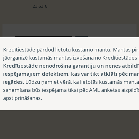
23,63
€
M
e
Kredītiestāde pārdod lietotu kustamo mantu. Mantas pir
k
jāorganizē kustamās mantas izvešana no Kredītiestādes
l
Kredītiestāde nenodrošina garantiju un nenes atbild
Maksātnespējīgās Baltic International Bank SE man
ē
iespējamajiem defektiem, kas var tikt atklāti pēc ma
© Baltic International
t
iegādes.
Lūdzu ņemiet vērā, ka lietotās kustamās manta
saņemšana būs iespējama tikai pēc AML anketas aizpildī
apstiprināšanas.