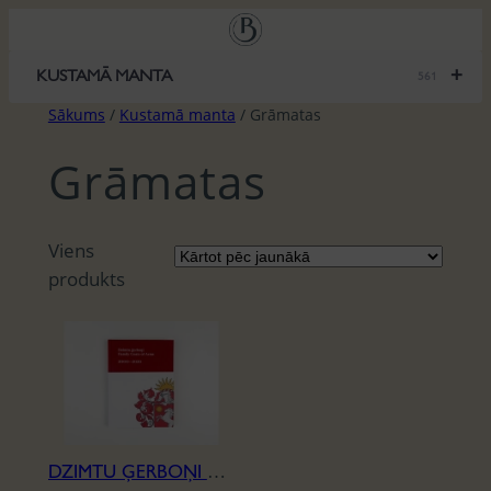
Pāriet
uz
saturu
+
KUSTAMĀ MANTA
561
Sākums
/
Kustamā manta
/ Grāmatas
Grāmatas
Viens
produkts
DZIMTU ĢERBOŅI MŪSDIENU LATVIJĀ 2000-2020