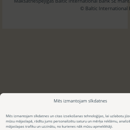
Maksātnespējīgās Baltic International Bank SE man
ē
© Baltic International
t
Mēs izmantojam sīkdatnes
Mēs izmantojam sīkdatnes un citas izsekošanas tehnoloģijas, lai uzlabotu jūs
mūsu mājaslapā, rādītu jums personalizētu saturu un mērķa reklāmu, anali
mājaslapas trafiku un uzzinātu, no kurienes nāk mūsu apmeklētāji.