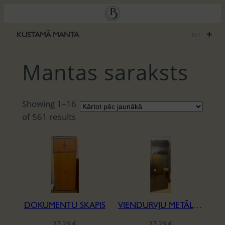
Pāriet
uz
saturu
+
KUSTAMĀ MANTA
561
Mantas saraksts
Showing 1–16
S
of 561 results
o
r
t
e
d
b
DOKUMENTU SKAPIS
VIENDURVJU METĀLA DOKUMENTU SKAPIS
y
l
27,23
€
27,23
€