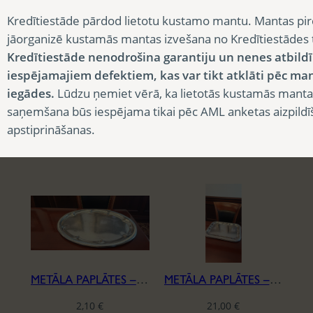
Kredītiestāde pārdod lietotu kustamo mantu. Mantas pir
jāorganizē kustamās mantas izvešana no Kredītiestādes
Kredītiestāde nenodrošina garantiju un nenes atbild
iespējamajiem defektiem, kas var tikt atklāti pēc ma
iegādes.
Lūdzu ņemiet vērā, ka lietotās kustamās manta
saņemšana būs iespējama tikai pēc AML anketas aizpildī
METĀLA PAPLĀTES – KOMPLEKTS, OVĀLAS
METĀLA PAPLĀTE, OVĀLA, 40CM
apstiprināšanas.
7,88
€
1,05
€
METĀLA PAPLĀTES – KOMPLEKTS, OVĀLAS
METĀLA PAPLĀTES – KOMPLEKTS, ČETRKANTĪGAS
2,10
€
21,00
€