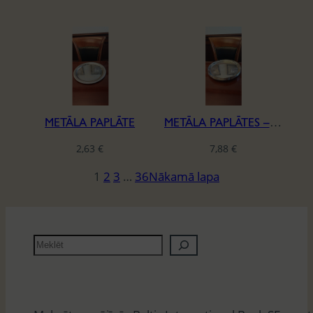
METĀLA PAPLĀTE
METĀLA PAPLĀTES – KOMPLEKTS
2,63
€
7,88
€
1
2
3
…
36
Nākamā lapa
M
e
k
l