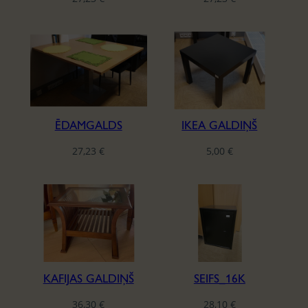
a
t
e
s
t
ĒDAMGALDS
IKEA GALDIŅŠ
27,23
€
5,00
€
KAFIJAS GALDIŅŠ
SEIFS_16K
36,30
€
28,10
€