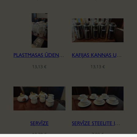
PLASTMASAS ŪDENS KARAFES
KAFIJAS KANNAS UN KARSTĀ ŪDENS TERMOSI
13,13
€
13,13
€
SERVĪZE
SERVĪZE STEELITE INTERNATIONAL, SĒRIJA SPYRO
18,38
€
7,88
€