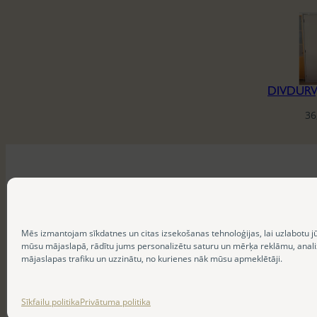
36
Mēs izmantojam sīkdatnes un citas izsekošanas tehnoloģijas, lai uzlabotu j
mūsu mājaslapā, rādītu jums personalizētu saturu un mērķa reklāmu, anal
mājaslapas trafiku un uzzinātu, no kurienes nāk mūsu apmeklētāji.
Sīkfailu politika
Privātuma politika