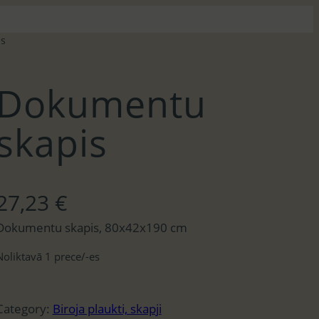
s
Dokumentu
skapis
27,23
€
Dokumentu skapis, 80x42x190 cm
Noliktavā 1 prece/-es
Category:
Biroja plaukti, skapji