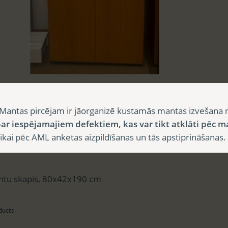
sts
Mantas pircējam ir jāorganizē kustamās mantas izvešana 
ar iespējamajiem defektiem, kas var tikt atklāti pēc m
i pēc AML anketas aizpildīšanas un tās apstiprināšanas.
aksts
tu skapis, 80x42x190 cm
ducts