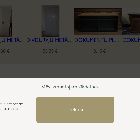
DIVDURVJU METĀLA DOKUMENTU SKAPIS
DIVDURVJU METĀLA DOKUMENTU SKAPIS (ŠAURS)
DOKUMENTU PLAUKTS
,30
€
36,30
€
18,15
€
Mēs izmantojam sīkdatnes
ūsu navigāciju
izētu mūsu
Piekrītu