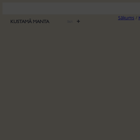
Pāriet
uz
Sākums
/
saturu
+
KUSTAMĀ MANTA
561