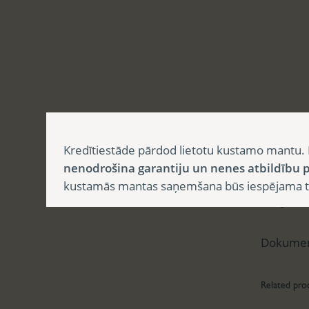
Aprak
Kredītiestāde pārdod lietotu kustamo mantu. 
nenodrošina garantiju un nenes atbildību p
kustamās mantas saņemšana būs iespējama tika
Apr
Dokumen
Related pro