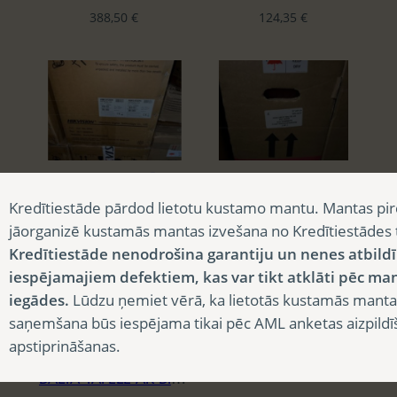
l
388,50
€
124,35
€
a
t
e
s
t
APSARDZES SISTĒMAS DISPLEJI LCD
KEY MANAGEMENT ASSA ABLOY
Kredītiestāde pārdod lietotu kustamo mantu. Mantas pir
537,75
€
4 370,25
€
jāorganizē kustamās mantas izvešana no Kredītiestādes
Kredītiestāde nenodrošina garantiju un nenes atbild
iespējamajiem defektiem, kas var tikt atklāti pēc ma
iegādes.
Lūdzu ņemiet vērā, ka lietotās kustamās manta
saņemšana būs iespējama tikai pēc AML anketas aizpildī
apstiprināšanas.
BALTA TĀFELE AR BĪDĀMO STATĪVU