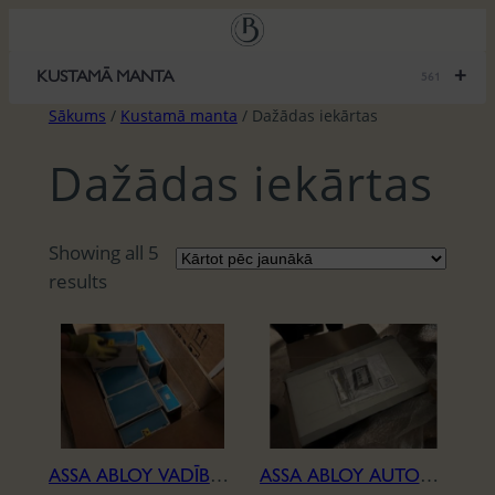
Pāriet
uz
saturu
+
KUSTAMĀ MANTA
561
Sākums
/
Kustamā manta
/ Dažādas iekārtas
Dažādas iekārtas
Showing all 5
S
results
o
r
t
e
d
b
ASSA ABLOY VADĪBAS BLOKI
ASSA ABLOY AUTOMĀTISKAIS BLOKS
y