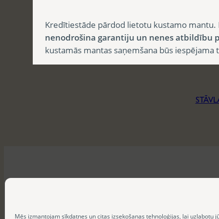
Kredītiestāde pārdod lietotu kustamo mantu. 
nenodrošina garantiju un nenes atbildību p
kustamās mantas saņemšana būs iespējama tika
STĀVL
Mēs izmantojam sīkdatnes un citas izsekošanas tehnoloģijas, lai uzlabotu j