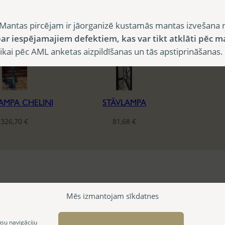
t
e
Mantas pircējam ir jāorganizē kustamās mantas izvešana 
s
ar iespējamajiem defektiem, kas var tikt atklāti pēc m
t
i pēc AML anketas aizpildīšanas un tās apstiprināšanas.
AMPA CHELINI
STĀVLAMPA
326,70
€
81,68
€
Mēs izmantojam sīkdatnes
ūsu navigāciju