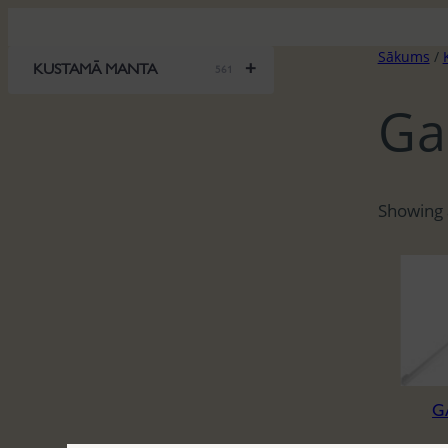
Pāriet
uz
Sākums
/
saturu
+
KUSTAMĀ MANTA
561
Ga
Showing a
G