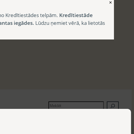
✕
no Kredītiestādes telpām.
Kredītiestāde
antas iegādes.
Lūdzu ņemiet vērā, ka lietotās
M
e
k
l