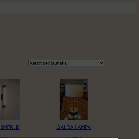
ISMEKLIS
GALDA LAMPA
58,50
€
90,75
€