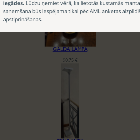
iegādes.
Lūdzu ņemiet vērā, ka lietotās kustamās manta
saņemšana būs iespējama tikai pēc AML anketas aizpildī
apstiprināšanas.
GALDA LAMPA
90,75
€