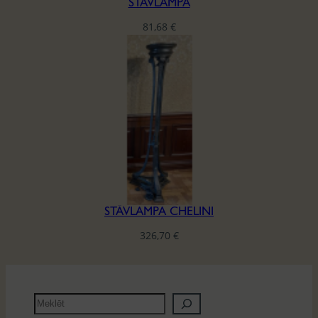
STĀVLAMPA
81,68
€
STĀVLAMPA CHELINI
326,70
€
M