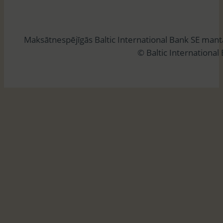
e
k
l
Maksātnespējīgās Baltic International Bank SE man
ē
© Baltic International
t