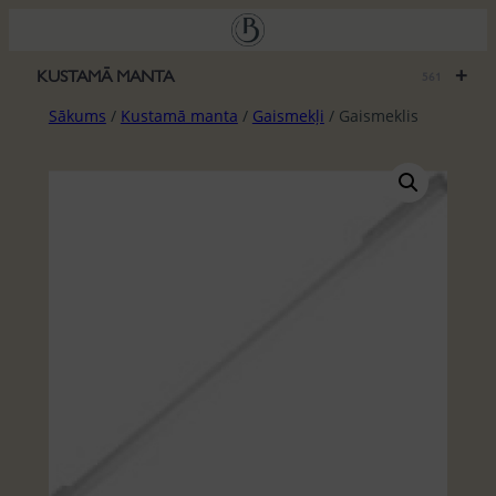
Pāriet
uz
saturu
+
KUSTAMĀ MANTA
561
Sākums
/
Kustamā manta
/
Gaismekļi
/ Gaismeklis