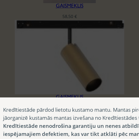
GAISMEKLIS
58,50
€
GAISMEKLIS
58,50
€
Kredītiestāde pārdod lietotu kustamo mantu. Mantas pir
jāorganizē kustamās mantas izvešana no Kredītiestādes
Kredītiestāde nenodrošina garantiju un nenes atbild
iespējamajiem defektiem, kas var tikt atklāti pēc ma