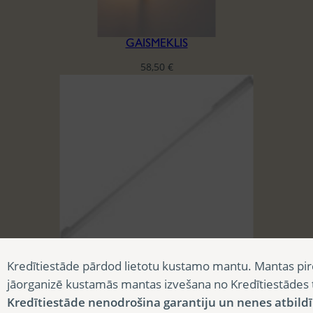
GAISMEKLIS
58,50
€
GAISMEKLIS
Kredītiestāde pārdod lietotu kustamo mantu. Mantas pir
46,50
€
jāorganizē kustamās mantas izvešana no Kredītiestādes
Kredītiestāde nenodrošina garantiju un nenes atbild