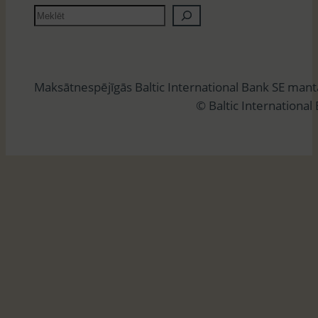
M
e
k
l
Maksātnespējīgās Baltic International Bank SE man
ē
© Baltic International
t