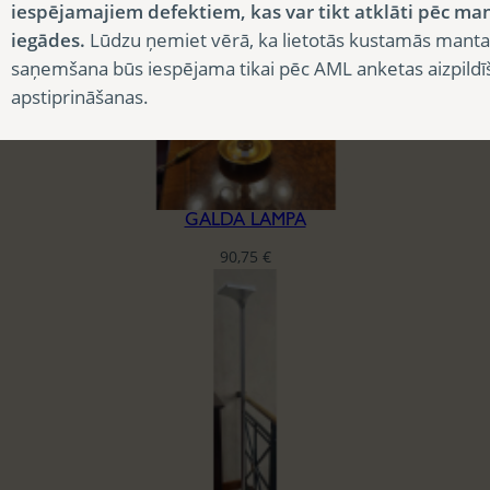
iespējamajiem defektiem, kas var tikt atklāti pēc ma
iegādes.
Lūdzu ņemiet vērā, ka lietotās kustamās manta
saņemšana būs iespējama tikai pēc AML anketas aizpildī
apstiprināšanas.
GALDA LAMPA
90,75
€