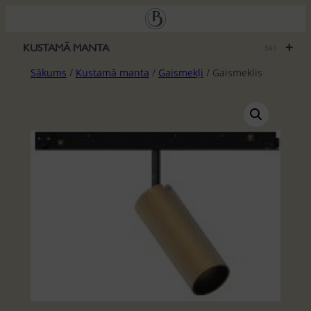
Pāriet
uz
saturu
+
KUSTAMĀ MANTA
561
Sākums
/
Kustamā manta
/
Gaismekļi
/ Gaismeklis