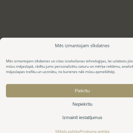
Mēs izmantojam sīkdatnes
Mēs izmantojam sīkdatnes un citas izsekošanas tehnoloģijas, lai uzlabotu jūs
mūsu mājaslapā, rādītu jums personalizētu saturu un mērķa reklāmu, anali
mājaslapas trafiku un uzzinātu, no kurienes nāk mūsu apmeklētāji.
Piekrītu
Nepiekrītu
Izmainīt iestatījumus
Sīkfailu politika
Privātuma politika