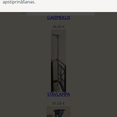
apstiprināšanas.
GAISMEKLIS
46,50
€
STĀVLAMPA
81,68
€