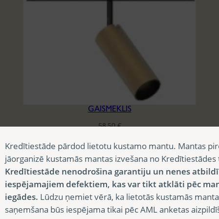
GAISMEKLIS
58,50
€
Kredītiestāde pārdod lietotu kustamo mantu. Mantas pir
jāorganizē kustamās mantas izvešana no Kredītiestādes
Kredītiestāde nenodrošina garantiju un nenes atbild
iespējamajiem defektiem, kas var tikt atklāti pēc ma
iegādes.
Lūdzu ņemiet vērā, ka lietotās kustamās manta
saņemšana būs iespējama tikai pēc AML anketas aizpildī