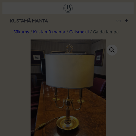
Pāriet
uz
saturu
+
KUSTAMĀ MANTA
561
Sākums
/
Kustamā manta
/
Gaismekļi
/ Galda lampa