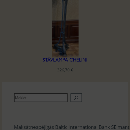
STĀVLAMPA CHELINI
326,70
€
M
e
k
l
Maksātnespējīgās Baltic International Bank SE man
ē