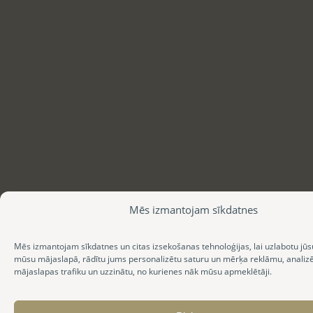
Mēs izmantojam sīkdatnes
Mēs izmantojam sīkdatnes un citas izsekošanas tehnoloģijas, lai uzlabotu jūs
mūsu mājaslapā, rādītu jums personalizētu saturu un mērķa reklāmu, anali
mājaslapas trafiku un uzzinātu, no kurienes nāk mūsu apmeklētāji.