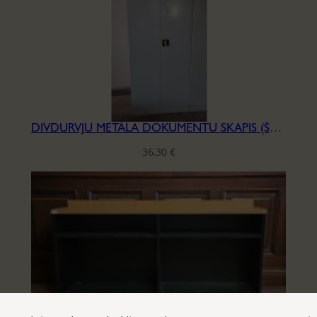
DIVDURVJU METĀLA DOKUMENTU SKAPIS (ŠAURS)
36,30
€