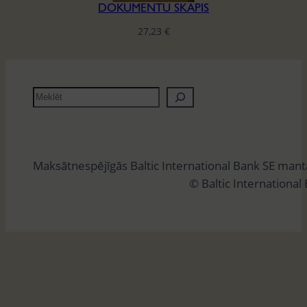
DOKUMENTU SKAPIS
27,23
€
M
e
k
l
Maksātnespējīgās Baltic International Bank SE man
ē
© Baltic International
t