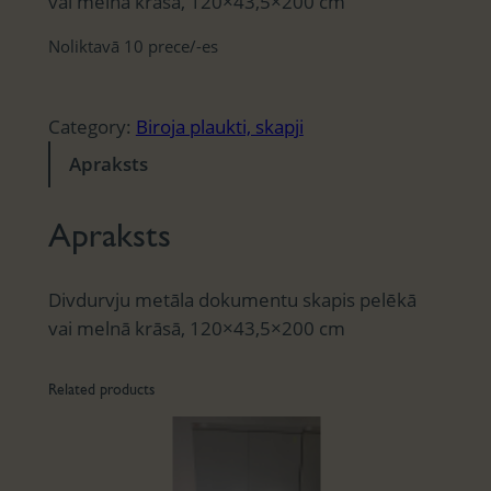
vai melnā krāsā, 120×43,5×200 cm
Noliktavā 10 prece/-es
Category:
Biroja plaukti, skapji
Apraksts
Apraksts
Divdurvju metāla dokumentu skapis pelēkā
vai melnā krāsā, 120×43,5×200 cm
Related products