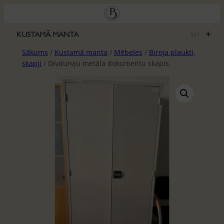
Pāriet
uz
saturu
+
KUSTAMĀ MANTA
561
Sākums
/
Kustamā manta
/
Mēbeles
/
Biroja plaukti,
skapji
/ Divdurvju metāla dokumentu skapis