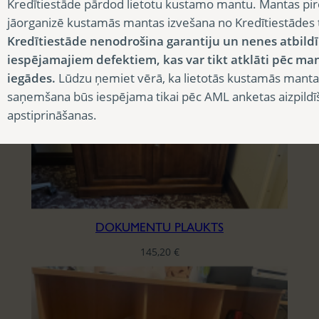
Kredītiestāde pārdod lietotu kustamo mantu. Mantas pir
DOKUMENTU PLAUKTS
jāorganizē kustamās mantas izvešana no Kredītiestādes
Kredītiestāde nenodrošina garantiju un nenes atbild
18,15
€
iespējamajiem defektiem, kas var tikt atklāti pēc ma
iegādes.
Lūdzu ņemiet vērā, ka lietotās kustamās manta
saņemšana būs iespējama tikai pēc AML anketas aizpildī
apstiprināšanas.
DOKUMENTU PLAUKTS
145,20
€