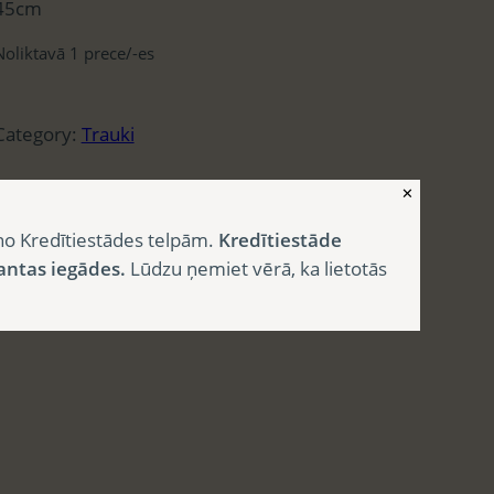
45cm
Noliktavā 1 prece/-es
Category:
Trauki
✕
no Kredītiestādes telpām.
Kredītiestāde
antas iegādes.
Lūdzu ņemiet vērā, ka lietotās