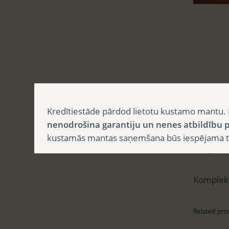
Aprak
Kredītiestāde pārdod lietotu kustamo mantu. 
nenodrošina garantiju un nenes atbildību p
kustamās mantas saņemšana būs iespējama tika
Apr
Komplekt
Related pro