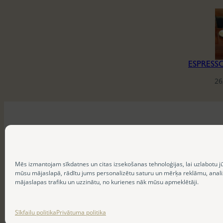
26
Mēs izmantojam sīkdatnes un citas izsekošanas tehnoloģijas, lai uzlabotu j
mūsu mājaslapā, rādītu jums personalizētu saturu un mērķa reklāmu, anal
mājaslapas trafiku un uzzinātu, no kurienes nāk mūsu apmeklētāji.
Sīkfailu politika
Privātuma politika