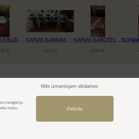
ESPRESSO KRŪZĪTE AR 2 APAKŠTASĒM, VILLEROY & BOCH, SĒRIJA IVOIRE
KAFIJAS KANNAS UN KARSTĀ ŪDENS TERMOSI
KAFIJAS KAROTES VILLEROY & BOCH, SĒRIJA ELLA
,25
€
13,13
€
23,63
€
Mēs izmantojam sīkdatnes
ūsu navigāciju
izētu mūsu
Piekrītu