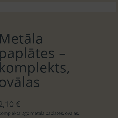
Metāla
paplātes –
komplekts,
ovālas
2,10
€
Komplektā 2gb metāla paplātes, ovālas,