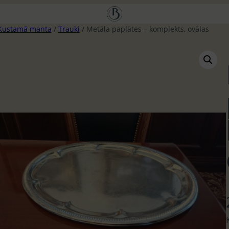
Kustamā manta
/
Trauki
/ Metāla paplātes – komplekts, ovālas