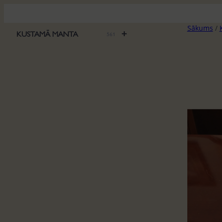
Pāriet
uz
Sākums
/
saturu
+
KUSTAMĀ MANTA
561