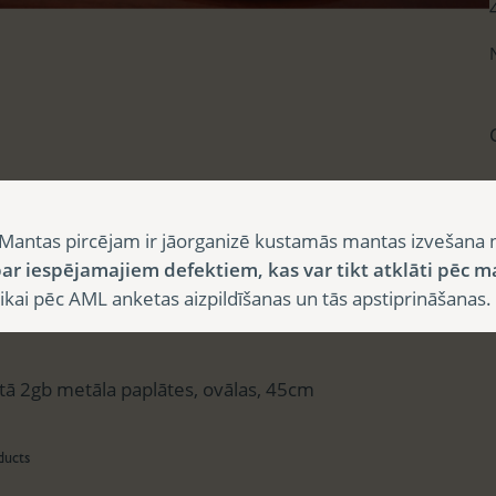
sts
Mantas pircējam ir jāorganizē kustamās mantas izvešana 
ar iespējamajiem defektiem, kas var tikt atklāti pēc m
i pēc AML anketas aizpildīšanas un tās apstiprināšanas.
aksts
ā 2gb metāla paplātes, ovālas, 45cm
ducts