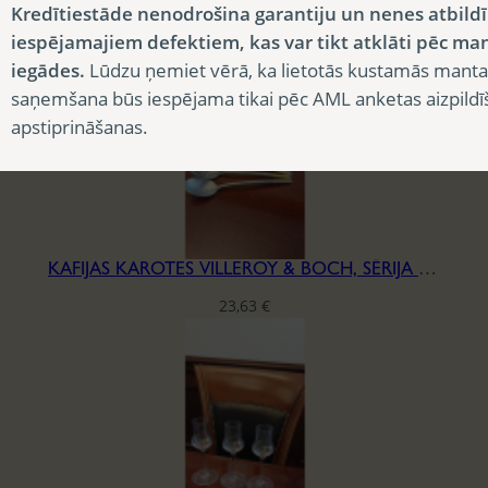
Kredītiestāde nenodrošina garantiju un nenes atbild
iespējamajiem defektiem, kas var tikt atklāti pēc ma
iegādes.
Lūdzu ņemiet vērā, ka lietotās kustamās manta
saņemšana būs iespējama tikai pēc AML anketas aizpildī
apstiprināšanas.
KAFIJAS KAROTES VILLEROY & BOCH, SĒRIJA ELLA
23,63
€