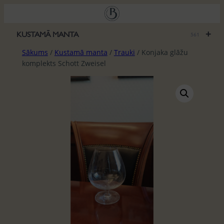
Pāriet
uz
saturu
+
KUSTAMĀ MANTA
561
Sākums
/
Kustamā manta
/
Trauki
/ Konjaka glāžu
komplekts Schott Zweisel