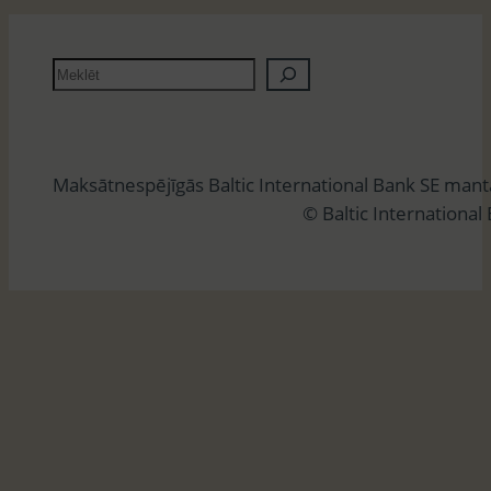
M
e
k
l
Maksātnespējīgās Baltic International Bank SE man
ē
© Baltic International
t