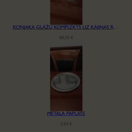
KONJAKA GLĀŽU KOMPLEKTS UZ KĀJIŅAS RIEDEL, H-16,5MM
68,25
€
METĀLA PAPLĀTE
2,63
€