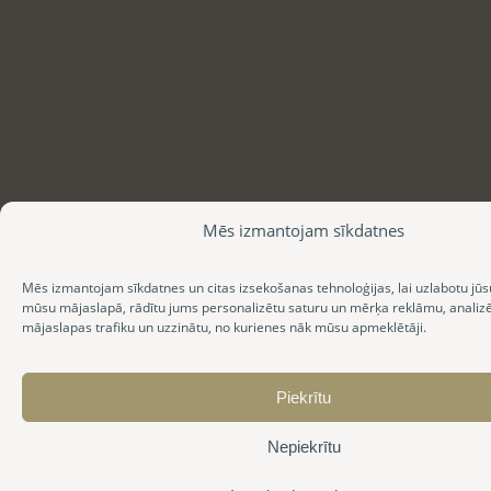
Mēs izmantojam sīkdatnes
Mēs izmantojam sīkdatnes un citas izsekošanas tehnoloģijas, lai uzlabotu jūs
mūsu mājaslapā, rādītu jums personalizētu saturu un mērķa reklāmu, anali
mājaslapas trafiku un uzzinātu, no kurienes nāk mūsu apmeklētāji.
Piekrītu
Nepiekrītu