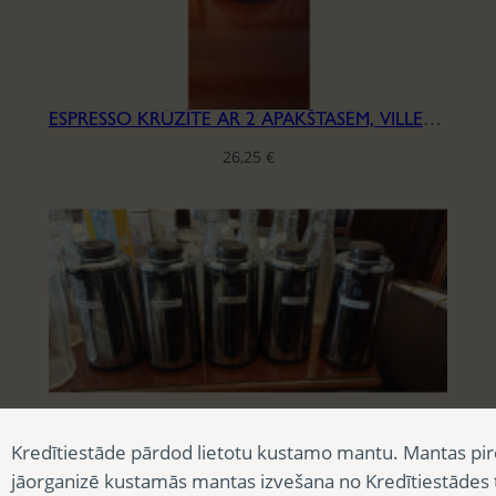
ESPRESSO KRŪZĪTE AR 2 APAKŠTASĒM, VILLEROY & BOCH, SĒRIJA IVOIRE
26,25
€
KAFIJAS KANNAS UN KARSTĀ ŪDENS TERMOSI
Kredītiestāde pārdod lietotu kustamo mantu. Mantas pir
jāorganizē kustamās mantas izvešana no Kredītiestādes
13,13
€