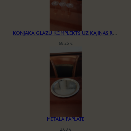
KONJAKA GLĀŽU KOMPLEKTS UZ KĀJIŅAS RIEDEL, H-16,5MM
68,25
€
METĀLA PAPLĀTE
2,63
€