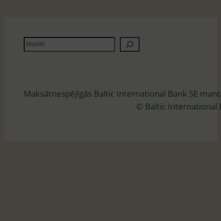
M
e
k
l
Maksātnespējīgās Baltic International Bank SE man
ē
© Baltic International
t