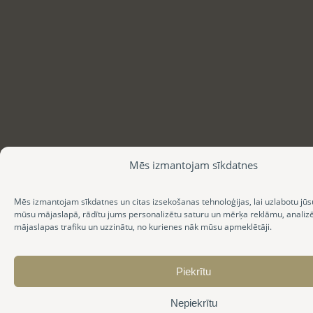
Mēs izmantojam sīkdatnes
Mēs izmantojam sīkdatnes un citas izsekošanas tehnoloģijas, lai uzlabotu jūs
mūsu mājaslapā, rādītu jums personalizētu saturu un mērķa reklāmu, anali
mājaslapas trafiku un uzzinātu, no kurienes nāk mūsu apmeklētāji.
Piekrītu
Nepiekrītu