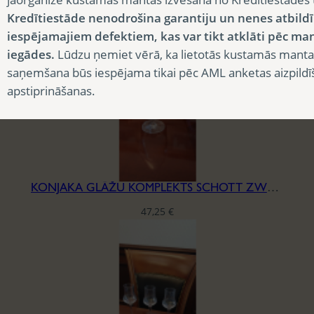
13,13
€
Kredītiestāde nenodrošina garantiju un nenes atbild
iespējamajiem defektiem, kas var tikt atklāti pēc ma
iegādes.
Lūdzu ņemiet vērā, ka lietotās kustamās manta
saņemšana būs iespējama tikai pēc AML anketas aizpildī
apstiprināšanas.
KONJAKA GLĀŽU KOMPLEKTS SCHOTT ZWEISEL
47,25
€