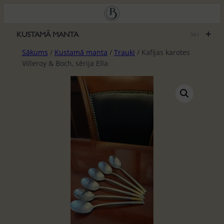
Pāriet
uz
saturu
+
KUSTAMĀ MANTA
561
Sākums
/
Kustamā manta
/
Trauki
/ Kafijas karotes
Villeroy & Boch, sērija Ella