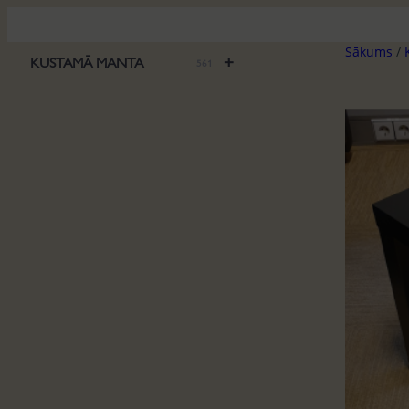
Pāriet
uz
Sākums
/
saturu
+
KUSTAMĀ MANTA
561