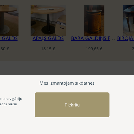
Š GALDS
APAĻŠ GALDS
BĀRA GALDIŅŠ FRANCESCO MOLON
,30
€
18,15
€
199,65
€
Mēs izmantojam sīkdatnes
ūsu navigāciju
izētu mūsu
Piekrītu