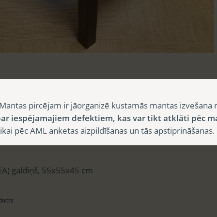
sts
Mantas pircējam ir jāorganizē kustamās mantas izvešana 
ar iespējamajiem defektiem, kas var tikt atklāti pēc m
i pēc AML anketas aizpildīšanas un tās apstiprināšanas.
aksts
EA) galdiņš, 55x55x45 cm
ducts