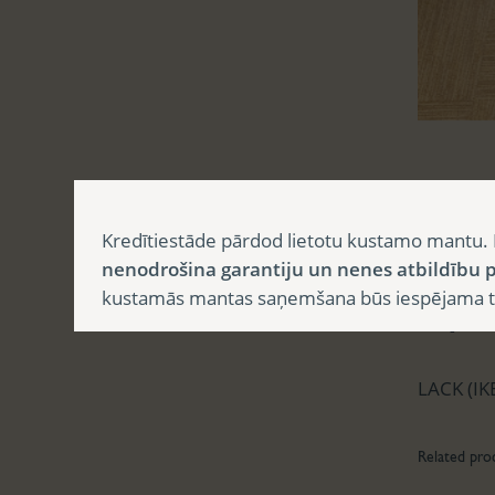
Aprak
Kredītiestāde pārdod lietotu kustamo mantu. 
nenodrošina garantiju un nenes atbildību p
kustamās mantas saņemšana būs iespējama tika
Apr
LACK (IK
Related pro