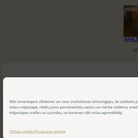
APAĻ
36
Mēs izmantojam sīkdatnes un citas izsekošanas tehnoloģijas, lai uzlabotu j
mūsu mājaslapā, rādītu jums personalizētu saturu un mērķa reklāmu, anal
mājaslapas trafiku un uzzinātu, no kurienes nāk mūsu apmeklētāji.
Sīkfailu politika
Privātuma politika