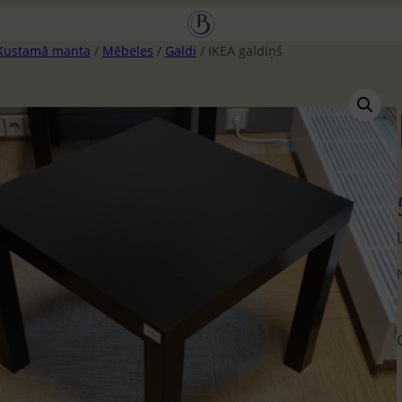
Kustamā manta
/
Mēbeles
/
Galdi
/ IKEA galdiņš