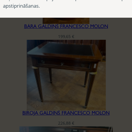
apstiprināšanas.
BĀRA GALDIŅŠ FRANCESCO MOLON
199,65
€
BIROJA GALDIŅŠ FRANCESCO MOLON
226,88
€