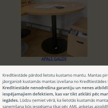
APAĻŠ GALDS
18,15
€
Kredītiestāde pārdod lietotu kustamo mantu. Mantas pir
jāorganizē kustamās mantas izvešana no Kredītiestādes
Kredītiestāde nenodrošina garantiju un nenes atbild
iespējamajiem defektiem, kas var tikt atklāti pēc ma
iegādes.
Lūdzu ņemiet vērā, ka lietotās kustamās manta
saņemšana būs iespējama tikai pēc AML anketas aizpildī