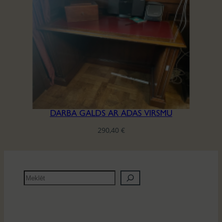
DARBA GALDS AR ĀDAS VIRSMU
290,40
€
M
e
k
l