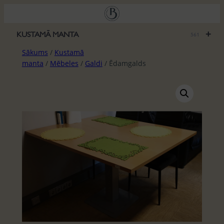
Pāriet
uz
saturu
+
KUSTAMĀ MANTA
561
Sākums
/
Kustamā
manta
/
Mēbeles
/
Galdi
/ Ēdamgalds