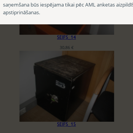
saņemšana būs iespējama tikai pēc AML anketas aizpildī
apstiprināšanas.
SEIFS_14
30,86
€
SEIFS_15