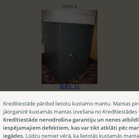
39,00
€
SEIFS_12
35,40
€
Kredītiestāde pārdod lietotu kustamo mantu. Mantas pir
jāorganizē kustamās mantas izvešana no Kredītiestādes
Kredītiestāde nenodrošina garantiju un nenes atbild
iespējamajiem defektiem, kas var tikt atklāti pēc ma
iegādes.
Lūdzu ņemiet vērā, ka lietotās kustamās manta