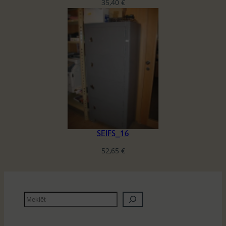
35,40
€
SEIFS_16
52,65
€
M
e
k