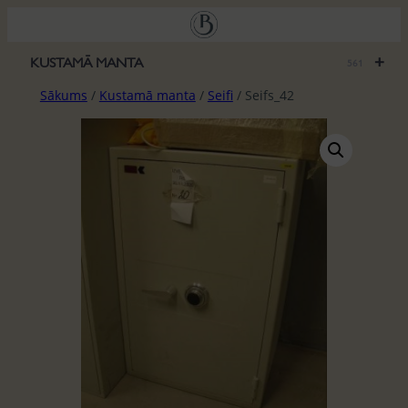
Pāriet
uz
saturu
+
KUSTAMĀ MANTA
561
Sākums
/
Kustamā manta
/
Seifi
/ Seifs_42