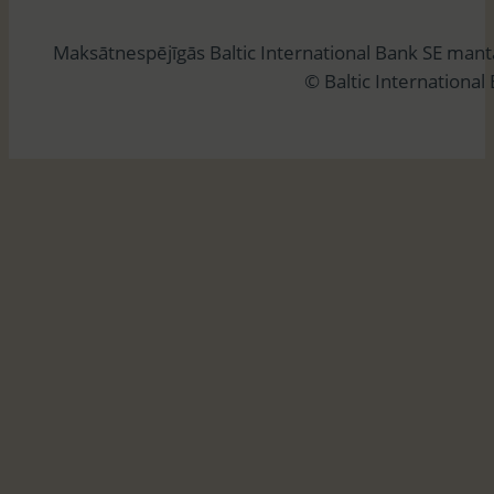
l
Maksātnespējīgās Baltic International Bank SE man
ē
© Baltic International
t