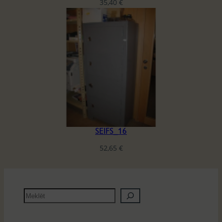
35,40
€
SEIFS_16
52,65
€
M
e
k