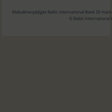
l
Maksātnespējīgās Baltic International Bank SE man
ē
© Baltic International
t