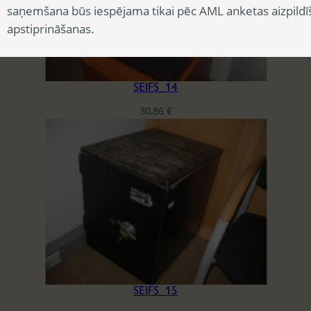
saņemšana būs iespējama tikai pēc AML anketas aizpildī
apstiprināšanas.
SEIFS_14
30,86
€
SEIFS_15