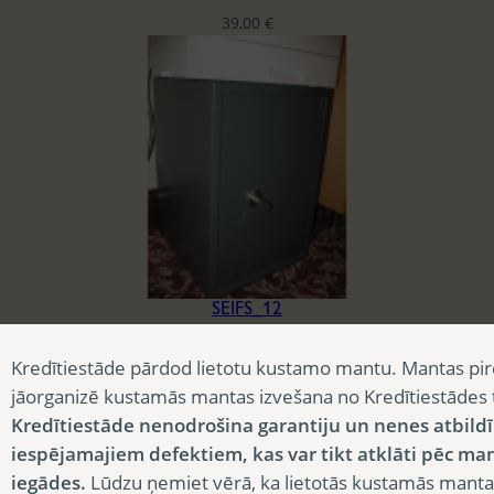
39,00
€
SEIFS_12
35,40
€
Kredītiestāde pārdod lietotu kustamo mantu. Mantas pir
jāorganizē kustamās mantas izvešana no Kredītiestādes
Kredītiestāde nenodrošina garantiju un nenes atbild
iespējamajiem defektiem, kas var tikt atklāti pēc ma
iegādes.
Lūdzu ņemiet vērā, ka lietotās kustamās manta