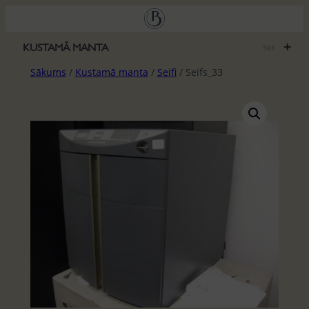
Pāriet
uz
saturu
+
KUSTAMĀ MANTA
561
Sākums
/
Kustamā manta
/
Seifi
/ Seifs_33