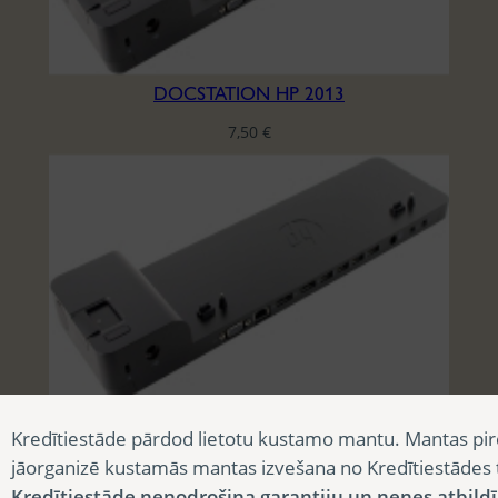
DOCSTATION HP 2013
7,50
€
DOCSTATION HP 2013
Kredītiestāde pārdod lietotu kustamo mantu. Mantas pir
7,50
€
jāorganizē kustamās mantas izvešana no Kredītiestādes
Kredītiestāde nenodrošina garantiju un nenes atbild