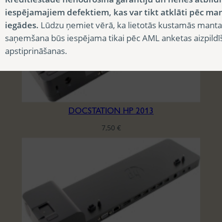
iespējamajiem defektiem, kas var tikt atklāti pēc ma
iegādes.
Lūdzu ņemiet vērā, ka lietotās kustamās manta
saņemšana būs iespējama tikai pēc AML anketas aizpildī
apstiprināšanas.
DOCSTATION HP 2013
7,50
€