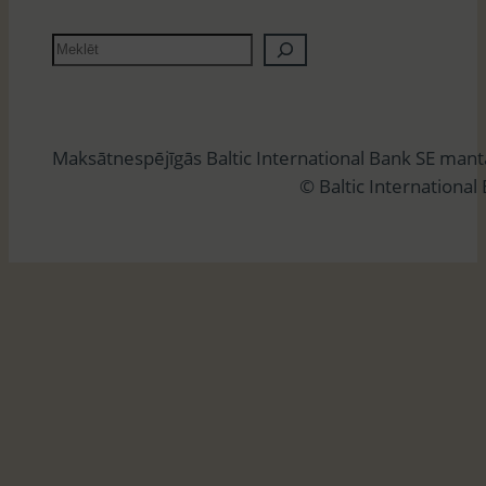
M
e
k
l
Maksātnespējīgās Baltic International Bank SE man
ē
© Baltic International
t