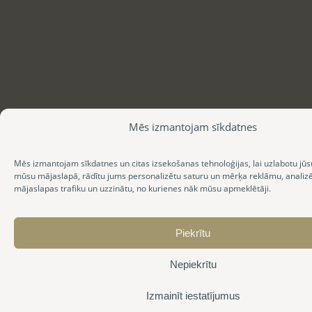
Mēs izmantojam sīkdatnes
Mēs izmantojam sīkdatnes un citas izsekošanas tehnoloģijas, lai uzlabotu jūs
mūsu mājaslapā, rādītu jums personalizētu saturu un mērķa reklāmu, anali
mājaslapas trafiku un uzzinātu, no kurienes nāk mūsu apmeklētāji.
Piekrītu
Nepiekrītu
Izmainīt iestatījumus