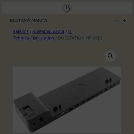
Pāriet
uz
saturu
+
KUSTAMĀ MANTA
561
Sākums
/
Kustamā manta
/
IT
Tehnika
/
Docstation
/ DOCSTATION HP 2013