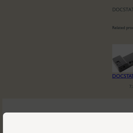
DOCSTAT
Related pro
7