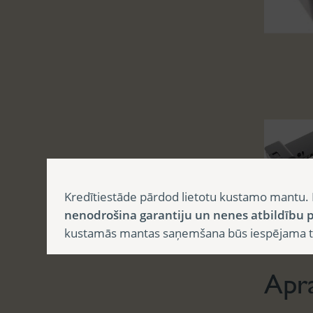
Kredītiestāde pārdod lietotu kustamo mantu. 
nenodrošina garantiju un nenes atbildību p
Aprak
kustamās mantas saņemšana būs iespējama tika
Apr