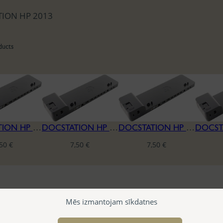
ION HP 2013
ducts
DOCSTATION HP 2013
DOCSTATION HP 2013
DOCSTATION HP 2013
,50
€
7,50
€
7,50
€
Mēs izmantojam sīkdatnes