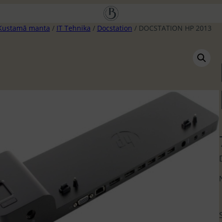
Kustamā manta
/
IT Tehnika
/
Docstation
/ DOCSTATION HP 2013