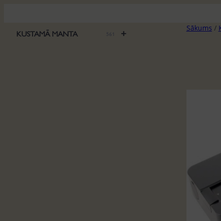
Pāriet
uz
Sākums
/
saturu
+
KUSTAMĀ MANTA
561