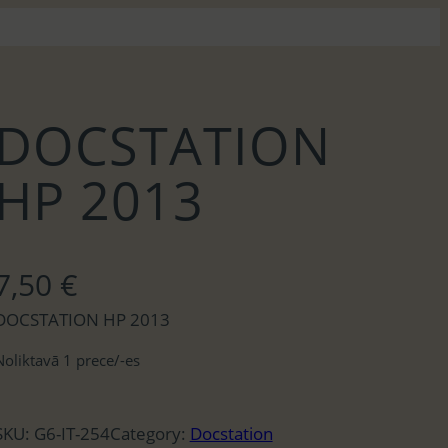
DOCSTATION
HP 2013
7,50
€
DOCSTATION HP 2013
Noliktavā 1 prece/-es
SKU:
G6-IT-254
Category:
Docstation