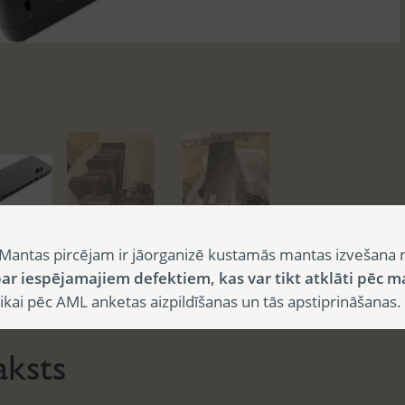
Mantas pircējam ir jāorganizē kustamās mantas izvešana 
ar iespējamajiem defektiem, kas var tikt atklāti pēc m
sts
i pēc AML anketas aizpildīšanas un tās apstiprināšanas.
aksts