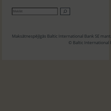
M
e
k
l
Maksātnespējīgās Baltic International Bank SE man
ē
© Baltic International
t