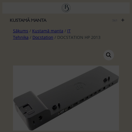
Pāriet
uz
saturu
+
KUSTAMĀ MANTA
561
Sākums
/
Kustamā manta
/
IT
Tehnika
/
Docstation
/ DOCSTATION HP 2013