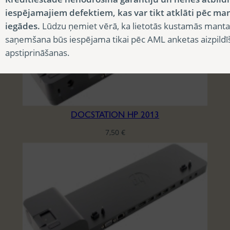
iespējamajiem defektiem, kas var tikt atklāti pēc ma
iegādes.
Lūdzu ņemiet vērā, ka lietotās kustamās manta
saņemšana būs iespējama tikai pēc AML anketas aizpildī
apstiprināšanas.
DOCSTATION HP 2013
7,50
€