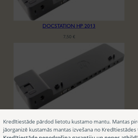
DOCSTATION HP 2013
7,50
€
DOCSTATION HP 2013
Kredītiestāde pārdod lietotu kustamo mantu. Mantas pir
7,50
€
jāorganizē kustamās mantas izvešana no Kredītiestādes
Kredītiestāde nenodrošina garantiju un nenes atbild