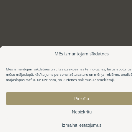
Mēs izmantojam sīkdatnes
Mēs izmantojam sīkdatnes un citas izsekošanas tehnoloģijas, lai uzlabotu jūs
mūsu mājaslapā, rādītu jums personalizētu saturu un mērķa reklāmu, anali
mājaslapas trafiku un uzzinātu, no kurienes nāk mūsu apmeklētāji.
Piekrītu
Nepiekrītu
Izmainīt iestatījumus