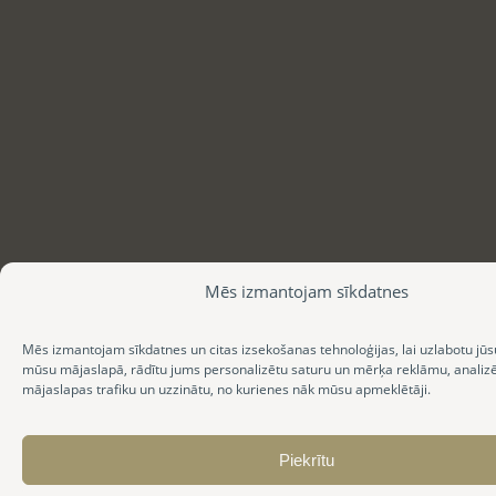
Mēs izmantojam sīkdatnes
Mēs izmantojam sīkdatnes un citas izsekošanas tehnoloģijas, lai uzlabotu jūs
mūsu mājaslapā, rādītu jums personalizētu saturu un mērķa reklāmu, anali
mājaslapas trafiku un uzzinātu, no kurienes nāk mūsu apmeklētāji.
Piekrītu