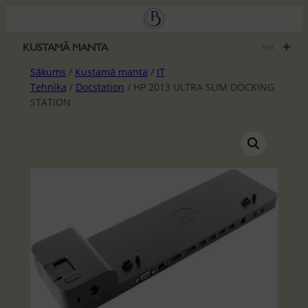
Pāriet
uz
saturu
+
KUSTAMĀ MANTA
561
Sākums
/
Kustamā manta
/
IT
Tehnika
/
Docstation
/ HP 2013 ULTRA SLIM DOCKING
STATION