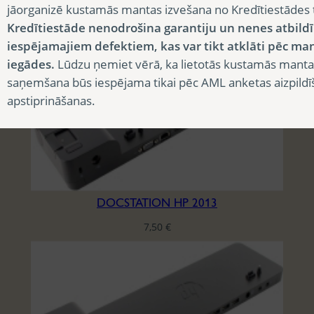
jāorganizē kustamās mantas izvešana no Kredītiestādes
7,50
€
Kredītiestāde nenodrošina garantiju un nenes atbild
iespējamajiem defektiem, kas var tikt atklāti pēc ma
iegādes.
Lūdzu ņemiet vērā, ka lietotās kustamās manta
saņemšana būs iespējama tikai pēc AML anketas aizpildī
apstiprināšanas.
DOCSTATION HP 2013
7,50
€