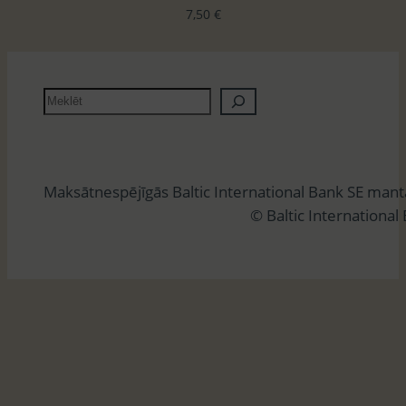
7,50
€
M
e
k
l
Maksātnespējīgās Baltic International Bank SE man
ē
© Baltic International
t