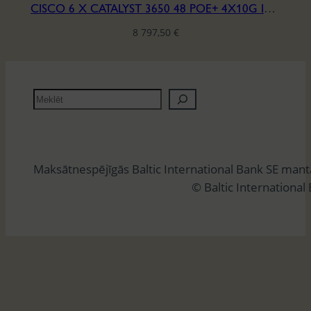
CISCO 6 X CATALYST 3650 48 POE+ 4X10G IPBASE LIC.
8 797,50
€
M
e
k
l
Maksātnespējīgās Baltic International Bank SE man
ē
© Baltic International
t