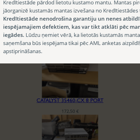
Kredītiestāde pārdod lietotu kustamo mantu. Mantas pir
CATALYST 35460-CX 12 PORT
jāorganizē kustamās mantas izvešana no Kredītiestādes
Kredītiestāde nenodrošina garantiju un nenes atbild
225,00
€
iespējamajiem defektiem, kas var tikt atklāti pēc ma
iegādes.
Lūdzu ņemiet vērā, ka lietotās kustamās manta
saņemšana būs iespējama tikai pēc AML anketas aizpildī
apstiprināšanas.
CATALYST 35460-CX 8 PORT
172,50
€