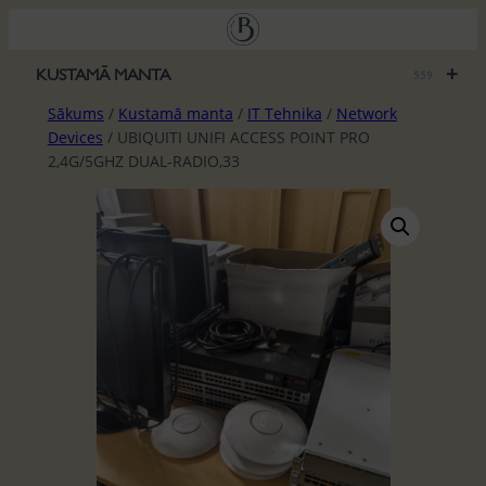
Pāriet
uz
saturu
+
KUSTAMĀ MANTA
559
Sākums
/
Kustamā manta
/
IT Tehnika
/
Network
Devices
/ UBIQUITI UNIFI ACCESS POINT PRO
2,4G/5GHZ DUAL-RADIO,33