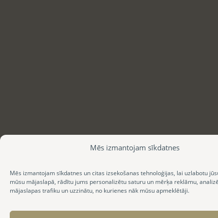
Mēs izmantojam sīkdatnes
Mēs izmantojam sīkdatnes un citas izsekošanas tehnoloģijas, lai uzlabotu jūs
mūsu mājaslapā, rādītu jums personalizētu saturu un mērķa reklāmu, anali
mājaslapas trafiku un uzzinātu, no kurienes nāk mūsu apmeklētāji.