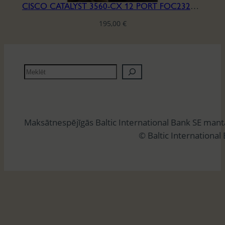
CISCO CATALYST 3560-CX 12 PORT FOC2322Y0D6
195,00
€
M
e
k
l
Maksātnespējīgās Baltic International Bank SE man
ē
© Baltic International
t