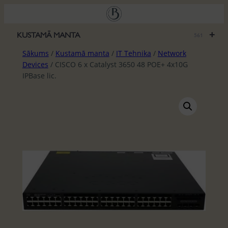
Pāriet
uz
saturu
+
KUSTAMĀ MANTA
561
Sākums
/
Kustamā manta
/
IT Tehnika
/
Network
Devices
/ CISCO 6 x Catalyst 3650 48 POE+ 4x10G
IPBase lic.