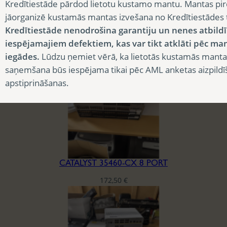
Kredītiestāde pārdod lietotu kustamo mantu. Mantas pir
CATALYST 35460-CX 12 PORT
jāorganizē kustamās mantas izvešana no Kredītiestādes
Kredītiestāde nenodrošina garantiju un nenes atbild
225,00
€
iespējamajiem defektiem, kas var tikt atklāti pēc ma
iegādes.
Lūdzu ņemiet vērā, ka lietotās kustamās manta
saņemšana būs iespējama tikai pēc AML anketas aizpildī
apstiprināšanas.
CATALYST 35460-CX 8 PORT
172,50
€