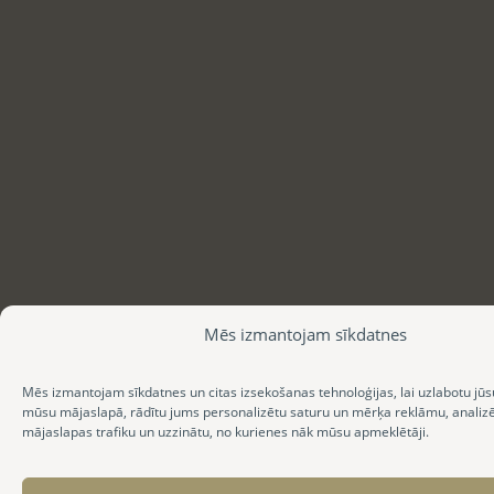
Mēs izmantojam sīkdatnes
Mēs izmantojam sīkdatnes un citas izsekošanas tehnoloģijas, lai uzlabotu jūs
mūsu mājaslapā, rādītu jums personalizētu saturu un mērķa reklāmu, anali
mājaslapas trafiku un uzzinātu, no kurienes nāk mūsu apmeklētāji.