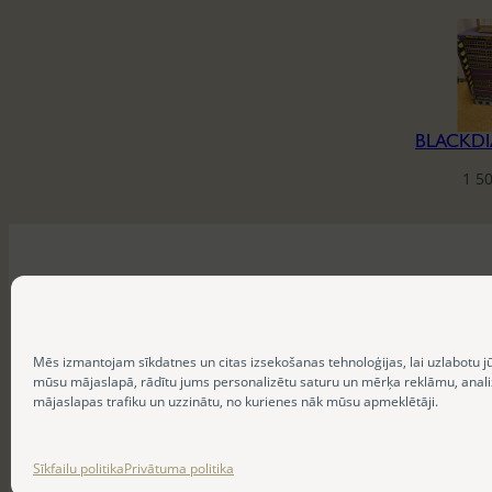
1 5
Mēs izmantojam sīkdatnes un citas izsekošanas tehnoloģijas, lai uzlabotu j
mūsu mājaslapā, rādītu jums personalizētu saturu un mērķa reklāmu, anal
mājaslapas trafiku un uzzinātu, no kurienes nāk mūsu apmeklētāji.
Sīkfailu politika
Privātuma politika