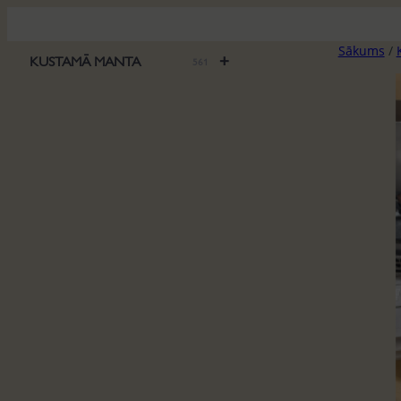
Pāriet
uz
Sākums
/
saturu
+
KUSTAMĀ MANTA
561