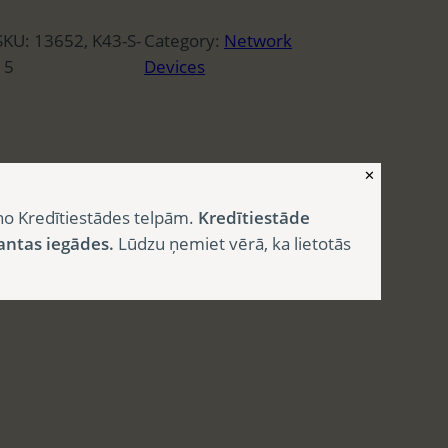
SKU:
13652, K43-S-
Category:
Network
15
Devices
✕
no Kredītiestādes telpām.
Kredītiestāde
antas iegādes.
Lūdzu ņemiet vērā, ka lietotās