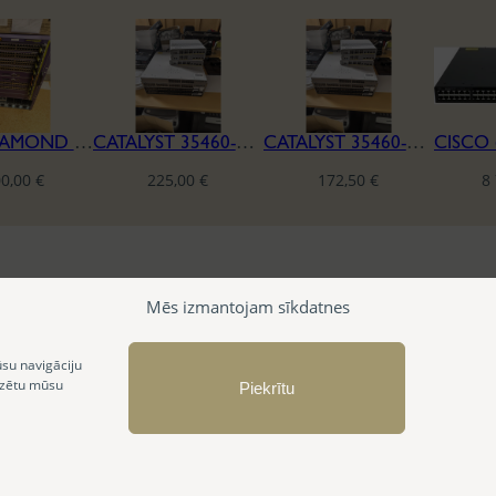
BLACKDIAMOND 8810
CATALYST 35460-CX 12 PORT
CATALYST 35460-CX 8 PORT
00,00
€
225,00
€
172,50
€
8
Mēs izmantojam sīkdatnes
ūsu navigāciju
izētu mūsu
Piekrītu