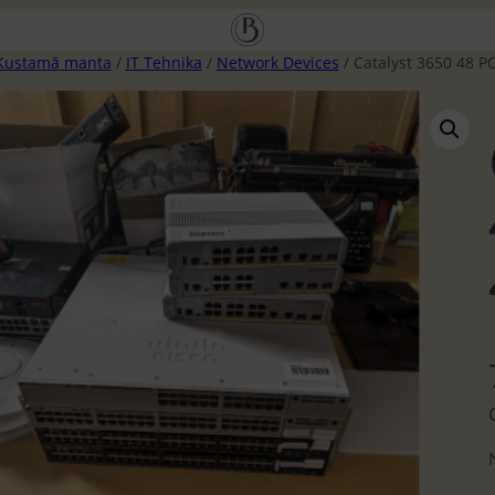
Kustamā manta
/
IT Tehnika
/
Network Devices
/ Catalyst 3650 48 