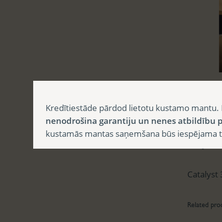
Aprak
Kredītiestāde pārdod lietotu kustamo mantu. 
nenodrošina garantiju un nenes atbildību p
kustamās mantas saņemšana būs iespējama tika
Apr
Catalyst
Related pro