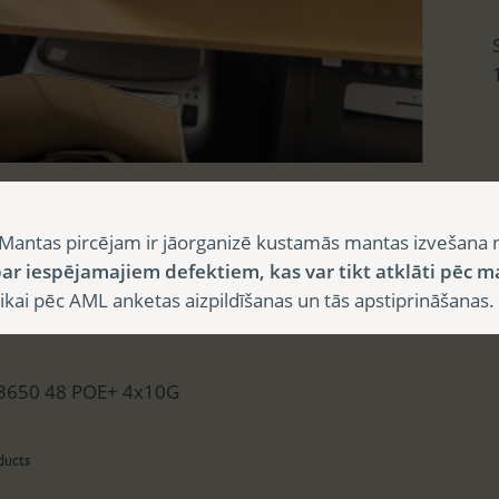
sts
Mantas pircējam ir jāorganizē kustamās mantas izvešana 
ar iespējamajiem defektiem, kas var tikt atklāti pēc m
i pēc AML anketas aizpildīšanas un tās apstiprināšanas.
aksts
 3650 48 POE+ 4x10G
ducts