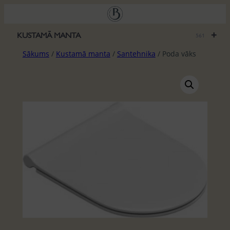
Pāriet
uz
saturu
+
KUSTAMĀ MANTA
561
Sākums
/
Kustamā manta
/
Santehnika
/ Poda vāks