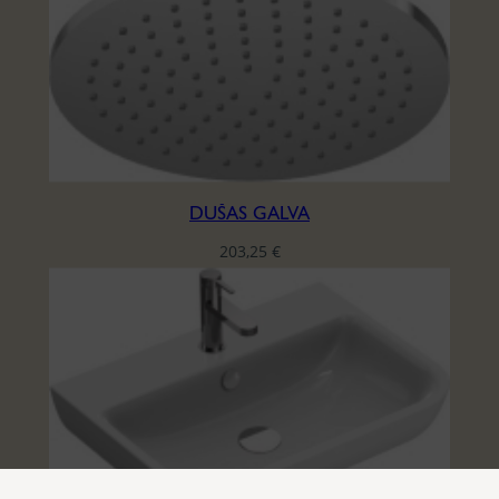
DUŠAS GALVA
203,25
€