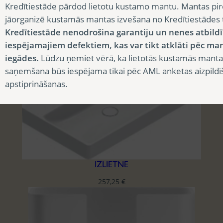
Kredītiestāde pārdod lietotu kustamo mantu. Mantas pir
jāorganizē kustamās mantas izvešana no Kredītiestādes
IZLIETNE
Kredītiestāde nenodrošina garantiju un nenes atbild
30,75
€
iespējamajiem defektiem, kas var tikt atklāti pēc ma
iegādes.
Lūdzu ņemiet vērā, ka lietotās kustamās manta
saņemšana būs iespējama tikai pēc AML anketas aizpildī
apstiprināšanas.
IZLIETNE
257,25
€