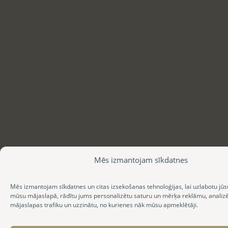
Mēs izmantojam sīkdatnes
Mēs izmantojam sīkdatnes un citas izsekošanas tehnoloģijas, lai uzlabotu jūs
mūsu mājaslapā, rādītu jums personalizētu saturu un mērķa reklāmu, anali
mājaslapas trafiku un uzzinātu, no kurienes nāk mūsu apmeklētāji.