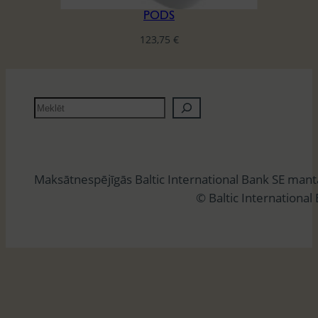
PODS
123,75
€
M
e
k
l
Maksātnespējīgās Baltic International Bank SE man
ē
© Baltic International
t