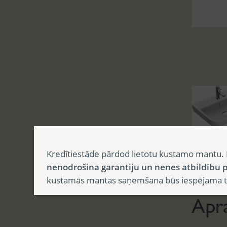
Kredītiestāde pārdod lietotu kustamo mantu. 
Aprak
nenodrošina garantiju un nenes atbildību p
kustamās mantas saņemšana būs iespējama tika
Apr