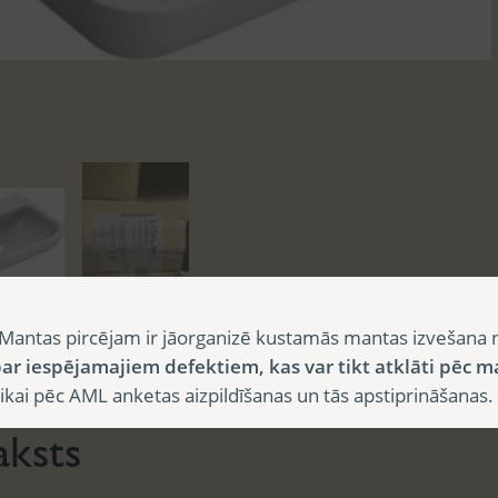
Mantas pircējam ir jāorganizē kustamās mantas izvešana 
sts
ar iespējamajiem defektiem, kas var tikt atklāti pēc m
i pēc AML anketas aizpildīšanas un tās apstiprināšanas.
aksts