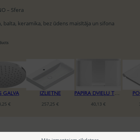
O – Sfera
 balta, keramika, bez ūdens maisītāja un sifona
ducts
S GALVA
IZLIETNE
PAPĪRA DVIEĻU TURĒTĀJS
PO
3,25
€
257,25
€
40,13
€