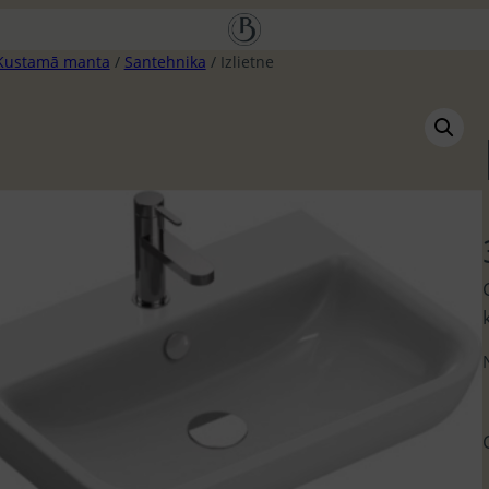
Kustamā manta
/
Santehnika
/ Izlietne