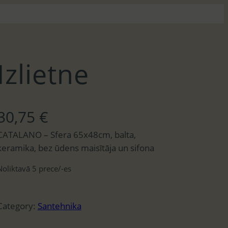
Izlietne
30,75
€
CATALANO – Sfera 65x48cm, balta,
keramika, bez ūdens maisītāja un sifona
Noliktavā 5 prece/-es
Category:
Santehnika