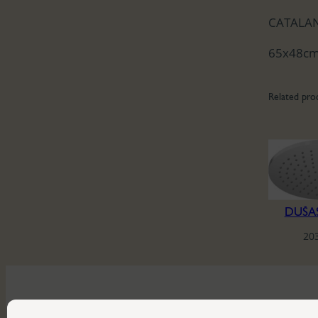
CATALAN
65x48cm,
Related pro
DUŠA
20