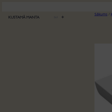
Pāriet
uz
Sākums
/
saturu
+
KUSTAMĀ MANTA
561