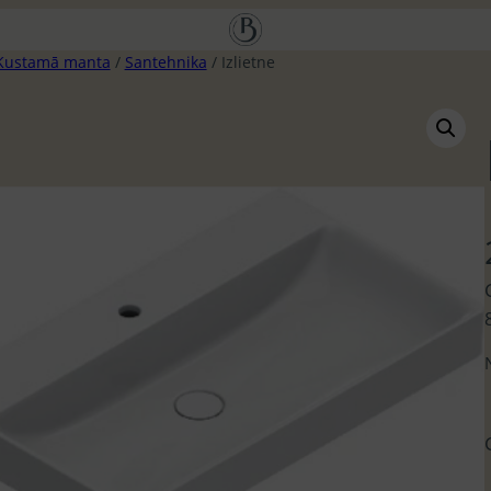
Kustamā manta
/
Santehnika
/ Izlietne