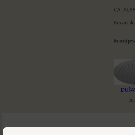
CATALAN
Keramika
Related pro
DUŠA
20