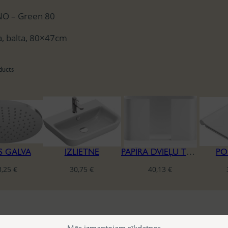
O – Green 80
, balta, 80×47cm
ducts
S GALVA
IZLIETNE
PAPĪRA DVIEĻU TURĒTĀJS
PO
3,25
€
30,75
€
40,13
€