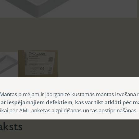
Mantas pircējam ir jāorganizē kustamās mantas izvešana 
sts
ar iespējamajiem defektiem, kas var tikt atklāti pēc m
i pēc AML anketas aizpildīšanas un tās apstiprināšanas.
aksts