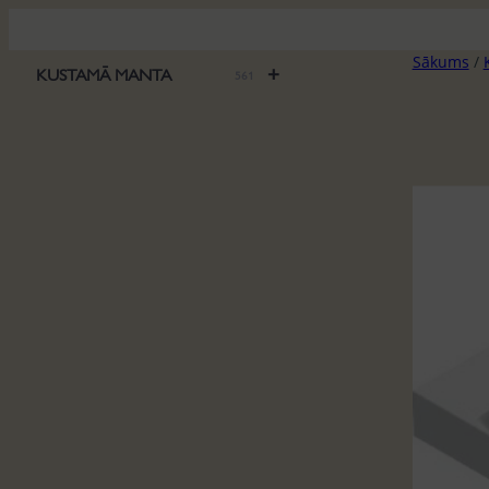
Pāriet
uz
Sākums
/
saturu
+
KUSTAMĀ MANTA
561