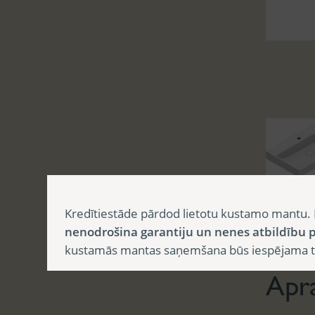
Kredītiestāde pārdod lietotu kustamo mantu. 
Aprak
nenodrošina garantiju un nenes atbildību p
kustamās mantas saņemšana būs iespējama tika
Apr