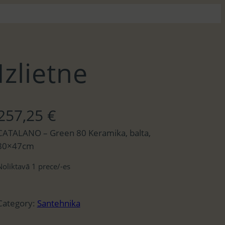
Izlietne
257,25
€
CATALANO – Green 80 Keramika, balta,
80×47cm
Noliktavā 1 prece/-es
Category:
Santehnika