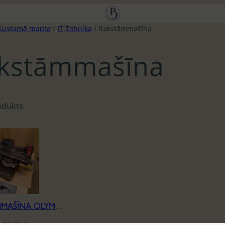
Kustamā manta
/
IT Tehnika
/ Rakstāmmašīna
kstāmmašīna
odukts
RAKSTĀMMAŠĪNA OLYMPIA (RU) RETRO
75,00
€