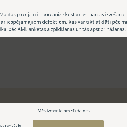
Mantas pircējam ir jāorganizē kustamās mantas izvešana 
ar iespējamajiem defektiem, kas var tikt atklāti pēc m
i pēc AML anketas aizpildīšanas un tās apstiprināšanas.
Mēs izmantojam sīkdatnes
ūsu navigāciju