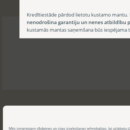
Kredītiestāde pārdod lietotu kustamo mantu. 
nenodrošina garantiju un nenes atbildību p
kustamās mantas saņemšana būs iespējama tika
Mēs izmantojam sīkdatnes un citas izsekošanas tehnoloģijas, lai uzlabotu j