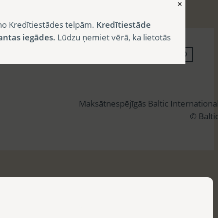
✕
no Kredītiestādes telpām.
Kredītiestāde
antas iegādes.
Lūdzu ņemiet vērā, ka lietotās
M
e
k
l
Maksātnespējīgās Baltic Internation
ē
© Balti
t