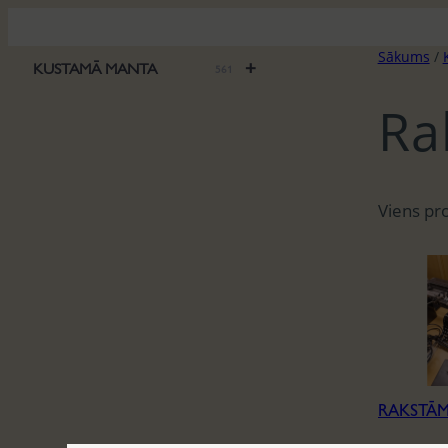
Pāriet
uz
Sākums
/
saturu
+
KUSTAMĀ MANTA
561
Ra
Viens pr