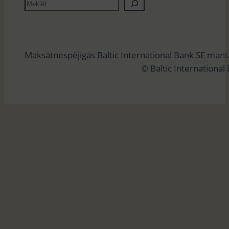
M
e
k
l
Maksātnespējīgās Baltic International Bank SE man
ē
© Baltic International
t