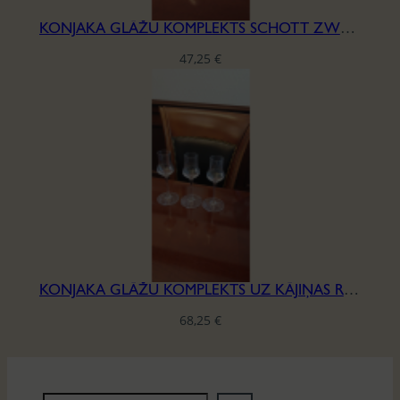
KONJAKA GLĀŽU KOMPLEKTS SCHOTT ZWEISEL
47,25
€
KONJAKA GLĀŽU KOMPLEKTS UZ KĀJIŅAS RIEDEL, H-16,5MM
68,25
€