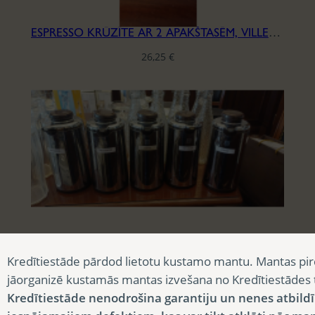
ESPRESSO KRŪZĪTE AR 2 APAKŠTASĒM, VILLEROY & BOCH, SĒRIJA IVOIRE
26,25
€
KAFIJAS KANNAS UN KARSTĀ ŪDENS TERMOSI
Kredītiestāde pārdod lietotu kustamo mantu. Mantas pir
13,13
€
jāorganizē kustamās mantas izvešana no Kredītiestādes
Kredītiestāde nenodrošina garantiju un nenes atbild