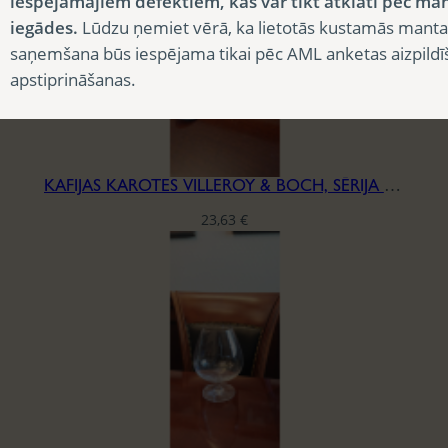
iespējamajiem defektiem, kas var tikt atklāti pēc ma
iegādes.
Lūdzu ņemiet vērā, ka lietotās kustamās manta
saņemšana būs iespējama tikai pēc AML anketas aizpildī
apstiprināšanas.
KAFIJAS KAROTES VILLEROY & BOCH, SĒRIJA ELLA
23,63
€