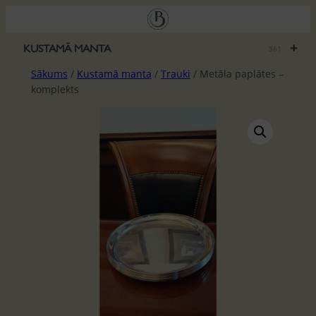
Pāriet
uz
saturu
+
KUSTAMĀ MANTA
561
Sākums
/
Kustamā manta
/
Trauki
/ Metāla paplātes –
komplekts