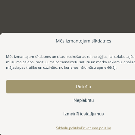
Mēs izmantojam sīkdatnes
Mēs izmantojam sīkdatnes un citas izsekošanas tehnoloģijas, lai uzlabotu jūs
mūsu mājaslapā, rādītu jums personalizētu saturu un mērķa reklāmu, anali
mājaslapas trafiku un uzzinātu, no kurienes nāk mūsu apmeklētāji.
Piekrītu
Nepiekrītu
Izmainīt iestatījumus
Sīkfailu politika
Privātuma politika