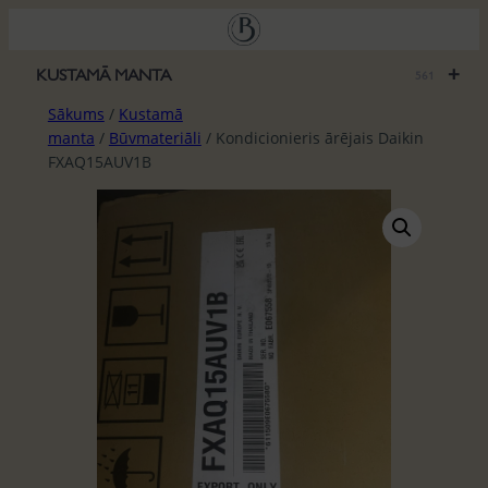
Pāriet
uz
saturu
+
KUSTAMĀ MANTA
561
Sākums
/
Kustamā
manta
/
Būvmateriāli
/ Kondicionieris ārējais Daikin
FXAQ15AUV1B