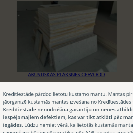
AKUSTISKĀS PLĀKSNES CEWOOD
3,90
€
Kredītiestāde pārdod lietotu kustamo mantu. Mantas pir
jāorganizē kustamās mantas izvešana no Kredītiestādes
Kredītiestāde nenodrošina garantiju un nenes atbild
iespējamajiem defektiem, kas var tikt atklāti pēc ma
iegādes.
Lūdzu ņemiet vērā, ka lietotās kustamās manta
saņemšana būs iespējama tikai pēc AML anketas aizpildī