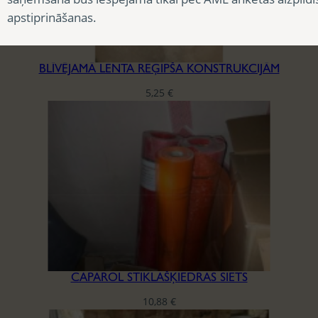
apstiprināšanas.
BLĪVĒJAMĀ LENTA REĢIPŠA KONSTRUKCIJĀM
5,25
€
CAPAROL STIKLAŠĶIEDRAS SIETS
10,88
€