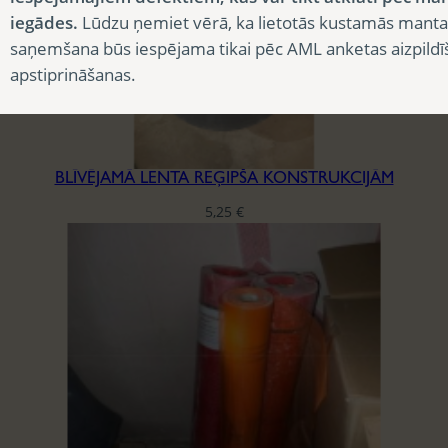
iegādes.
Lūdzu ņemiet vērā, ka lietotās kustamās manta
saņemšana būs iespējama tikai pēc AML anketas aizpildī
apstiprināšanas.
BLĪVĒJAMĀ LENTA REĢIPŠA KONSTRUKCIJĀM
5,25
€