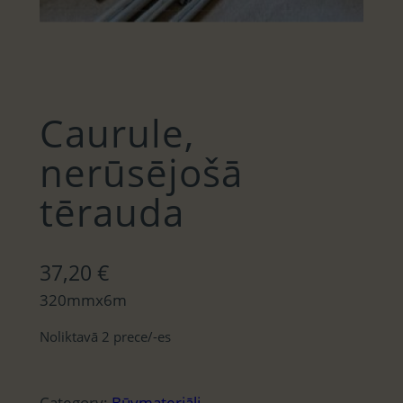
Caurule,
nerūsējošā
tērauda
37,20
€
320mmx6m
Noliktavā 2 prece/-es
Category:
Būvmateriāli