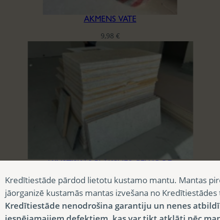
AKMENS VATE
9,98
€
AKUSTISKĀS PLĀKSNES CEWOOD
Kredītiestāde pārdod lietotu kustamo mantu. Mantas pir
3,90
€
jāorganizē kustamās mantas izvešana no Kredītiestādes
Kredītiestāde nenodrošina garantiju un nenes atbild
iespējamajiem defektiem, kas var tikt atklāti pēc ma