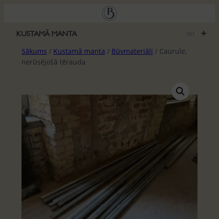
Pāriet
uz
saturu
+
KUSTAMĀ MANTA
561
Sākums
/
Kustamā manta
/
Būvmateriāli
/ Caurule,
nerūsējošā tērauda