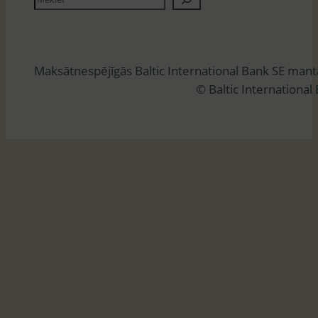
e
k
l
Maksātnespējīgās Baltic International Bank SE man
ē
© Baltic International
t