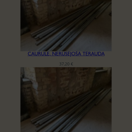
CAURULE, NERŪSĒJOŠĀ TĒRAUDA
37,20
€