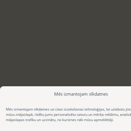
Mēs izmantojam sīkdatnes
Mēs izmantojam sīkdatnes un citas izsekošanas tehnoloģijas, lai uzlabotu jūs
mūsu mājaslapā, rādītu jums personalizētu saturu un mērķa reklāmu, anali
mājaslapas trafiku un uzzinātu, no kurienes nāk mūsu apmeklētāji.