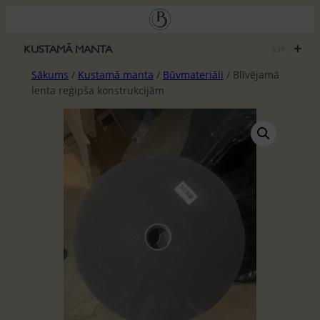
Pāriet
uz
saturu
+
KUSTAMĀ MANTA
559
Sākums
/
Kustamā manta
/
Būvmateriāli
/ Blīvējamā
lenta reģipša konstrukcijām