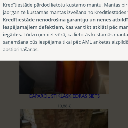
Kredītiestāde pārdod lietotu kustamo mantu. Mantas pir
jāorganizē kustamās mantas izvešana no Kredītiestādes
AKUSTISKĀS PLĀKSNES CEWOOD
Kredītiestāde nenodrošina garantiju un nenes atbild
3,90
€
iespējamajiem defektiem, kas var tikt atklāti pēc ma
iegādes.
Lūdzu ņemiet vērā, ka lietotās kustamās manta
saņemšana būs iespējama tikai pēc AML anketas aizpildī
apstiprināšanas.
CAPAROL STIKLAŠĶIEDRAS SIETS
10,88
€