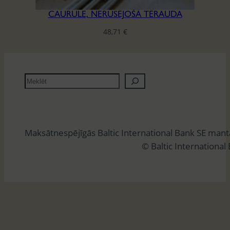
CAURULE, NERŪSĒJOŠĀ TĒRAUDA
48,71
€
M
e
k
l
Maksātnespējīgās Baltic International Bank SE man
ē
© Baltic International
t