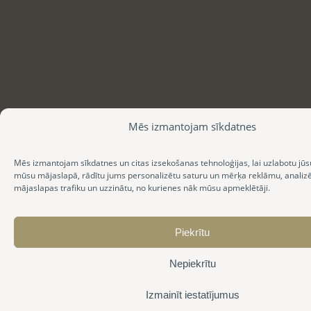
Mēs izmantojam sīkdatnes
Mēs izmantojam sīkdatnes un citas izsekošanas tehnoloģijas, lai uzlabotu jūs
mūsu mājaslapā, rādītu jums personalizētu saturu un mērķa reklāmu, anali
mājaslapas trafiku un uzzinātu, no kurienes nāk mūsu apmeklētāji.
Piekrītu
Nepiekrītu
Izmainīt iestatījumus