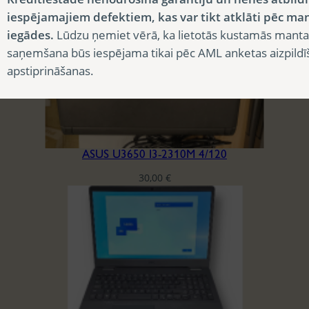
iespējamajiem defektiem, kas var tikt atklāti pēc ma
iegādes.
Lūdzu ņemiet vērā, ka lietotās kustamās manta
saņemšana būs iespējama tikai pēc AML anketas aizpildī
apstiprināšanas.
ASUS U3650 I3-2310M 4/120
30,00
€