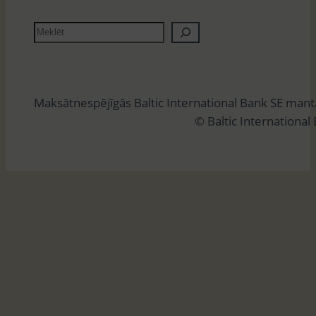
M
e
k
l
Maksātnespējīgās Baltic International Bank SE man
ē
© Baltic International
t