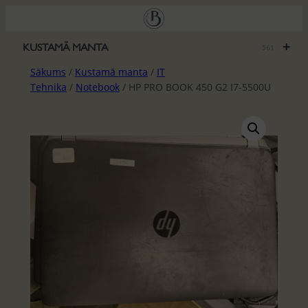
Pāriet
uz
saturu
+
KUSTAMĀ MANTA
561
Sākums
/
Kustamā manta
/
IT
Tehnika
/
Notebook
/ HP PRO BOOK 450 G2 I7-5500U