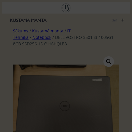
Pāriet
uz
saturu
+
KUSTAMĀ MANTA
561
Sākums
/
Kustamā manta
/
IT
Tehnika
/
Notebook
/ DELL VOSTRO 3501 i3-1005G1
8GB SSD256 15.6′ H6HQLB3