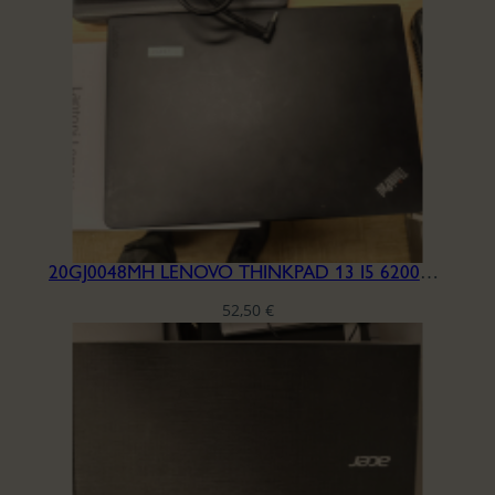
20GJ0048MH LENOVO THINKPAD 13 I5 6200U PORTAT.
52,50
€