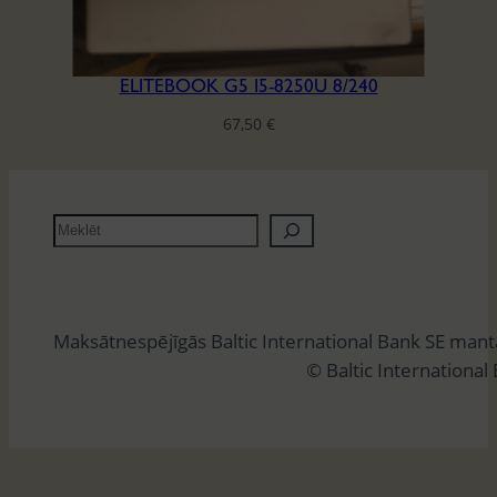
ELITEBOOK G5 I5-8250U 8/240
67,50
€
M
e
k
l
Maksātnespējīgās Baltic International Bank SE man
ē
© Baltic International
t