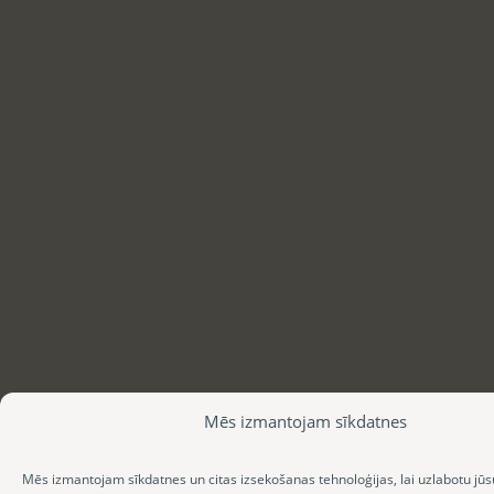
Mēs izmantojam sīkdatnes
Mēs izmantojam sīkdatnes un citas izsekošanas tehnoloģijas, lai uzlabotu jūs