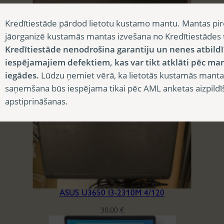
Kredītiestāde pārdod lietotu kustamo mantu. Mantas pir
jāorganizē kustamās mantas izvešana no Kredītiestādes
ACER ASPIRE E5-573
Kredītiestāde nenodrošina garantiju un nenes atbild
iespējamajiem defektiem, kas var tikt atklāti pēc ma
90,00
€
iegādes.
Lūdzu ņemiet vērā, ka lietotās kustamās manta
saņemšana būs iespējama tikai pēc AML anketas aizpildī
apstiprināšanas.
ASUS U3650 I3-2310M 4/120
30,00
€