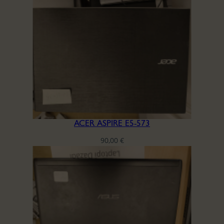
ACER ASPIRE E5-573
90,00
€