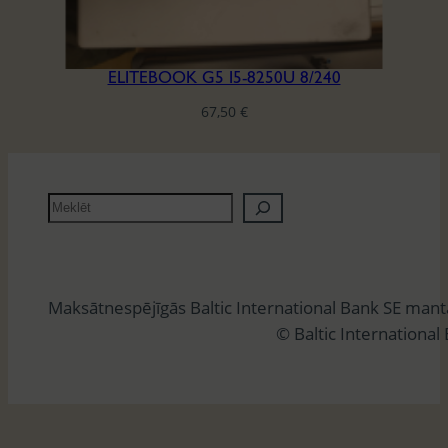
ELITEBOOK G5 I5-8250U 8/240
67,50
€
M
e
k
l
Maksātnespējīgās Baltic International Bank SE man
ē
© Baltic International
t