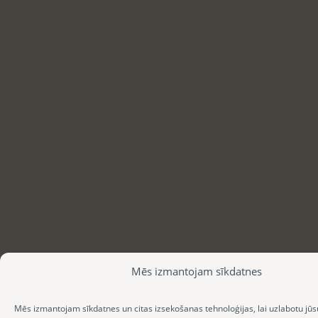
Mēs izmantojam sīkdatnes
Mēs izmantojam sīkdatnes un citas izsekošanas tehnoloģijas, lai uzlabotu jūs