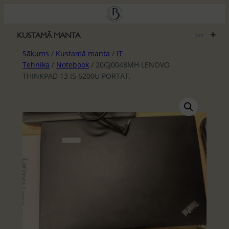
Pāriet
uz
saturu
+
KUSTAMĀ MANTA
561
Sākums
/
Kustamā manta
/
IT
Tehnika
/
Notebook
/ 20GJ0048MH LENOVO
THINKPAD 13 I5 6200U PORTAT.