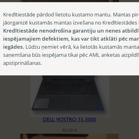
Kredītiestāde pārdod lietotu kustamo mantu. Mantas pir
jāorganizē kustamās mantas izvešana no Kredītiestādes
ASUS U3650 I3-2310M 4/120
Kredītiestāde nenodrošina garantiju un nenes atbild
iespējamajiem defektiem, kas var tikt atklāti pēc ma
30,00
€
iegādes.
Lūdzu ņemiet vērā, ka lietotās kustamās manta
saņemšana būs iespējama tikai pēc AML anketas aizpildī
apstiprināšanas.
DELL VOSTRO 15-3000
82,50
€