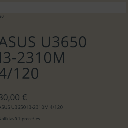
20
ASUS U3650
I3-2310M
4/120
30,00
€
ASUS U3650 I3-2310M 4/120
Noliktavā 1 prece/-es