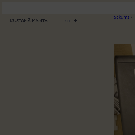
Pāriet
uz
Sākums
/
saturu
+
KUSTAMĀ MANTA
561