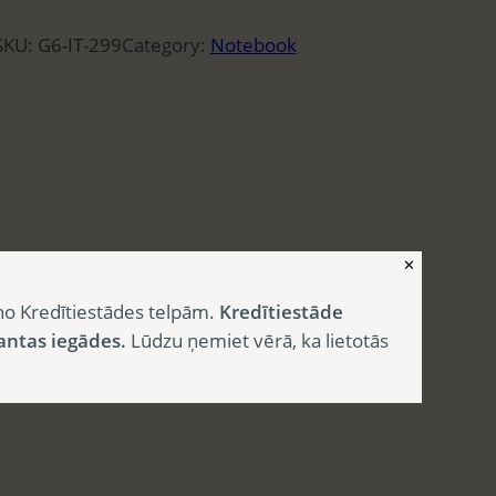
SKU:
G6-IT-299
Category:
Notebook
✕
no Kredītiestādes telpām.
Kredītiestāde
antas iegādes.
Lūdzu ņemiet vērā, ka lietotās