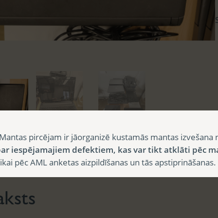
Mantas pircējam ir jāorganizē kustamās mantas izvešana 
ar iespējamajiem defektiem, kas var tikt atklāti pēc m
sts
i pēc AML anketas aizpildīšanas un tās apstiprināšanas.
aksts