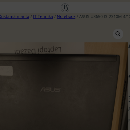
Kustamā manta
/
IT Tehnika
/
Notebook
/ ASUS U3650 I3-2310M 4/1