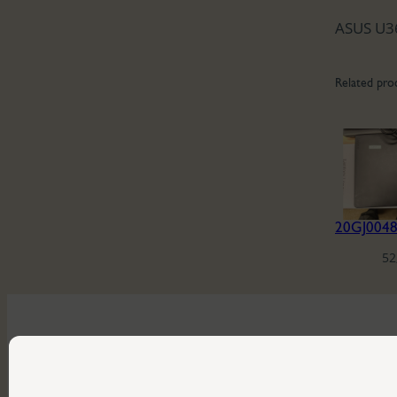
ASUS U3
Related pro
52