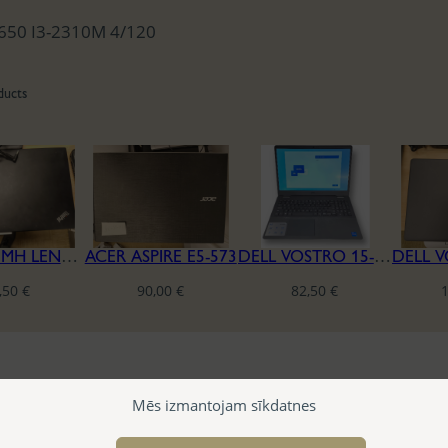
650 I3-2310M 4/120
ducts
20GJ0048MH LENOVO THINKPAD 13 I5 6200U PORTAT.
ACER ASPIRE E5-573
DELL VOSTRO 15-3000
,50
€
90,00
€
82,50
€
Mēs izmantojam sīkdatnes