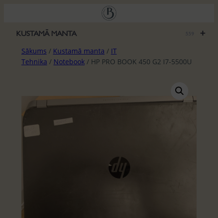
Pāriet
uz
saturu
+
KUSTAMĀ MANTA
559
Sākums
/
Kustamā manta
/
IT
Tehnika
/
Notebook
/ HP PRO BOOK 450 G2 I7-5500U