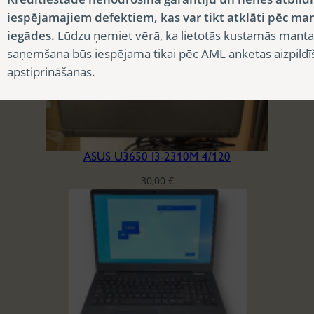
iespējamajiem defektiem, kas var tikt atklāti pēc ma
iegādes.
Lūdzu ņemiet vērā, ka lietotās kustamās manta
saņemšana būs iespējama tikai pēc AML anketas aizpildī
apstiprināšanas.
ASUS U3650 I3-2310M 4/120
30,00
€