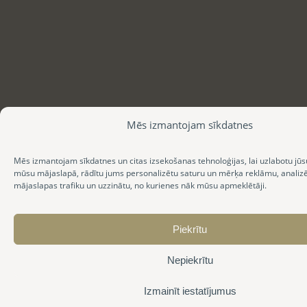
Mēs izmantojam sīkdatnes
Mēs izmantojam sīkdatnes un citas izsekošanas tehnoloģijas, lai uzlabotu jūs
mūsu mājaslapā, rādītu jums personalizētu saturu un mērķa reklāmu, anali
mājaslapas trafiku un uzzinātu, no kurienes nāk mūsu apmeklētāji.
Piekrītu
Nepiekrītu
Izmainīt iestatījumus