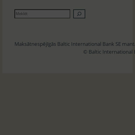
M
e
k
l
Maksātnespējīgās Baltic International Bank SE man
ē
© Baltic International
t