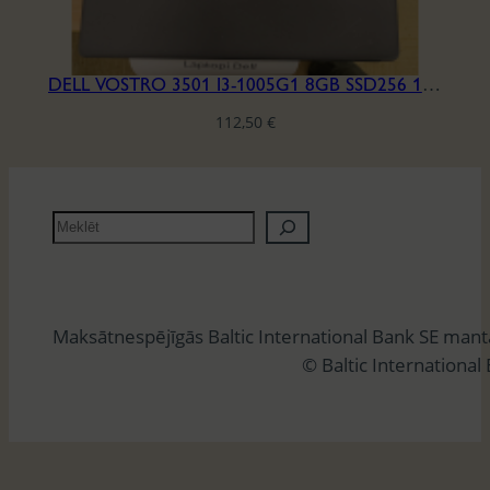
DELL VOSTRO 3501 I3-1005G1 8GB SSD256 15.6′ H6HQLB3
112,50
€
M
e
k
l
Maksātnespējīgās Baltic International Bank SE man
ē
© Baltic International
t