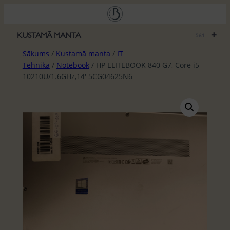
Pāriet
uz
saturu
+
KUSTAMĀ MANTA
561
Sākums
/
Kustamā manta
/
IT
Tehnika
/
Notebook
/ HP ELITEBOOK 840 G7, Core i5
10210U/1.6GHz,14′ 5CG04625N6