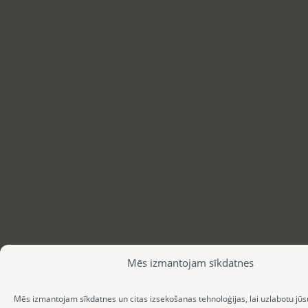
Mēs izmantojam sīkdatnes
Mēs izmantojam sīkdatnes un citas izsekošanas tehnoloģijas, lai uzlabotu jūs