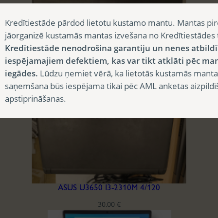
Kredītiestāde pārdod lietotu kustamo mantu. Mantas pir
jāorganizē kustamās mantas izvešana no Kredītiestādes
ACER ASPIRE E5-573
Kredītiestāde nenodrošina garantiju un nenes atbild
iespējamajiem defektiem, kas var tikt atklāti pēc ma
90,00
€
iegādes.
Lūdzu ņemiet vērā, ka lietotās kustamās manta
saņemšana būs iespējama tikai pēc AML anketas aizpildī
apstiprināšanas.
ASUS U3650 I3-2310M 4/120
30,00
€