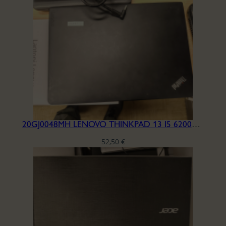
20GJ0048MH LENOVO THINKPAD 13 I5 6200U PORTAT.
52,50
€