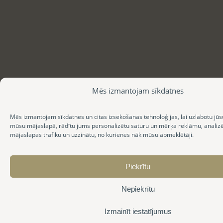
Mēs izmantojam sīkdatnes
Mēs izmantojam sīkdatnes un citas izsekošanas tehnoloģijas, lai uzlabotu jūs
mūsu mājaslapā, rādītu jums personalizētu saturu un mērķa reklāmu, anali
mājaslapas trafiku un uzzinātu, no kurienes nāk mūsu apmeklētāji.
Piekrītu
Nepiekrītu
Izmainīt iestatījumus