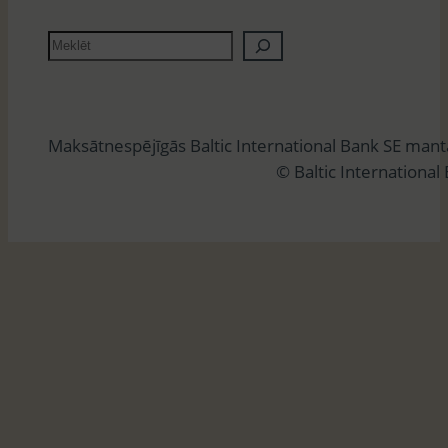
M
e
k
l
Maksātnespējīgās Baltic International Bank SE man
ē
© Baltic International
t