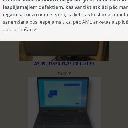
iespējamajiem defektiem, kas var tikt atklāti pēc ma
iegādes.
Lūdzu ņemiet vērā, ka lietotās kustamās manta
saņemšana būs iespējama tikai pēc AML anketas aizpildī
apstiprināšanas.
ASUS U3650 I3-2310M 4/120
30,00
€