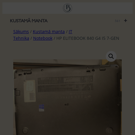
Pāriet
uz
saturu
+
KUSTAMĀ MANTA
561
Sākums
/
Kustamā manta
/
IT
Tehnika
/
Notebook
/ HP ELITEBOOK 840 G4 I5 7-GEN