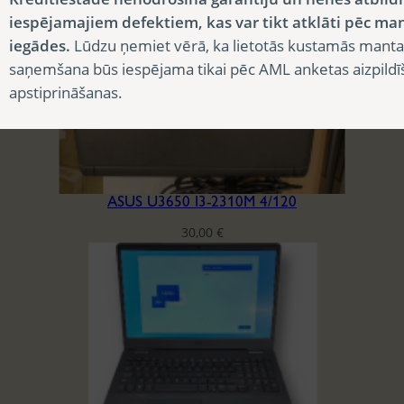
iespējamajiem defektiem, kas var tikt atklāti pēc ma
iegādes.
Lūdzu ņemiet vērā, ka lietotās kustamās manta
saņemšana būs iespējama tikai pēc AML anketas aizpildī
apstiprināšanas.
ASUS U3650 I3-2310M 4/120
30,00
€