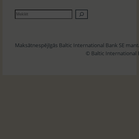
M
e
k
l
Maksātnespējīgās Baltic International Bank SE man
ē
© Baltic International
t