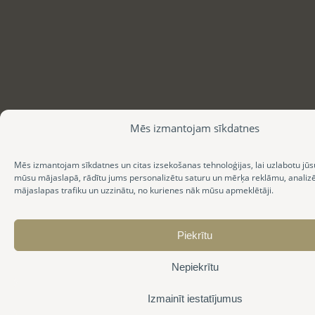
Mēs izmantojam sīkdatnes
Mēs izmantojam sīkdatnes un citas izsekošanas tehnoloģijas, lai uzlabotu jūs
mūsu mājaslapā, rādītu jums personalizētu saturu un mērķa reklāmu, anali
mājaslapas trafiku un uzzinātu, no kurienes nāk mūsu apmeklētāji.
Piekrītu
Nepiekrītu
Izmainīt iestatījumus