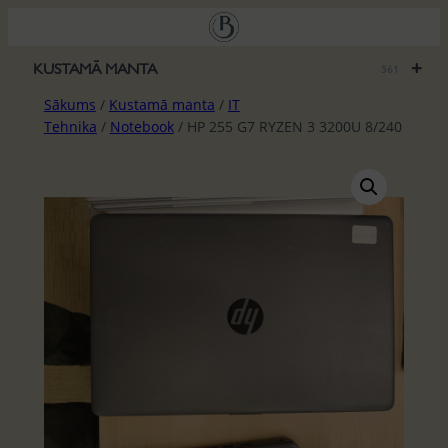
Pāriet
uz
saturu
+
KUSTAMĀ MANTA
561
Sākums
/
Kustamā manta
/
IT
Tehnika
/
Notebook
/ HP 255 G7 RYZEN 3 3200U 8/240