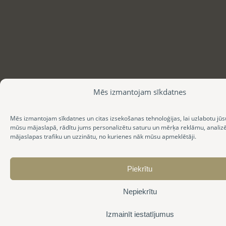
Mēs izmantojam sīkdatnes
Mēs izmantojam sīkdatnes un citas izsekošanas tehnoloģijas, lai uzlabotu jūs
mūsu mājaslapā, rādītu jums personalizētu saturu un mērķa reklāmu, anali
mājaslapas trafiku un uzzinātu, no kurienes nāk mūsu apmeklētāji.
Piekrītu
Nepiekrītu
Izmainīt iestatījumus