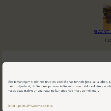
1 5
Mēs izmantojam sīkdatnes un citas izsekošanas tehnoloģijas, lai uzlabotu j
mūsu mājaslapā, rādītu jums personalizētu saturu un mērķa reklāmu, anal
mājaslapas trafiku un uzzinātu, no kurienes nāk mūsu apmeklētāji.
Sīkfailu politika
Privātuma politika