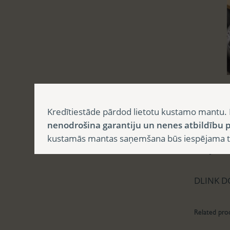
Aprak
Kredītiestāde pārdod lietotu kustamo mantu. 
nenodrošina garantiju un nenes atbildību p
kustamās mantas saņemšana būs iespējama tika
Apr
DLINK D
Related pro