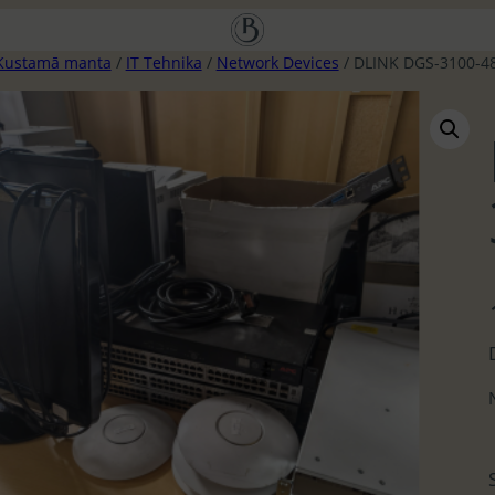
Kustamā manta
/
IT Tehnika
/
Network Devices
/ DLINK DGS-3100-4