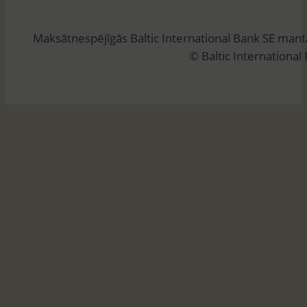
k
l
Maksātnespējīgās Baltic International Bank SE man
ē
© Baltic International
t