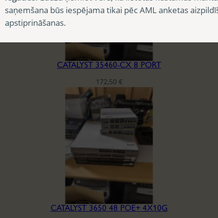
saņemšana būs iespējama tikai pēc AML anketas aizpildī
apstiprināšanas.
CATALYST 35460-CX 8 PORT
172,50
€
CATALYST 3650 48 POE+ 4X10G