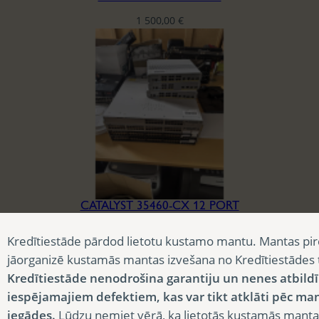
1 500,00
€
CATALYST 35460-CX 12 PORT
225,00
€
Kredītiestāde pārdod lietotu kustamo mantu. Mantas pir
jāorganizē kustamās mantas izvešana no Kredītiestādes
Kredītiestāde nenodrošina garantiju un nenes atbild
iespējamajiem defektiem, kas var tikt atklāti pēc ma
iegādes.
Lūdzu ņemiet vērā, ka lietotās kustamās manta