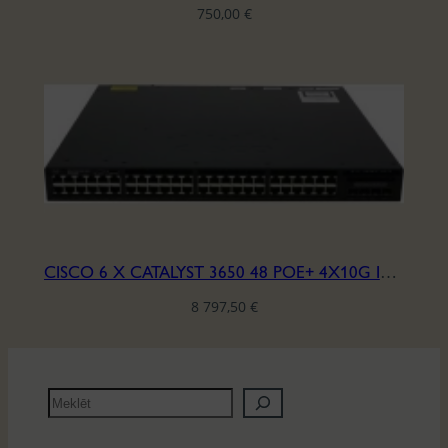
750,00
€
CISCO 6 X CATALYST 3650 48 POE+ 4X10G IPBASE LIC.
8 797,50
€
M
e