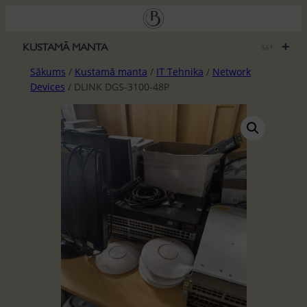
Pāriet
uz
saturu
+
KUSTAMĀ MANTA
561
Sākums
/
Kustamā manta
/
IT Tehnika
/
Network
Devices
/ DLINK DGS-3100-48P