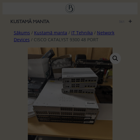
Pāriet
uz
saturu
+
KUSTAMĀ MANTA
561
Sākums
/
Kustamā manta
/
IT Tehnika
/
Network
Devices
/ CISCO CATALYST 9300 48 PORT