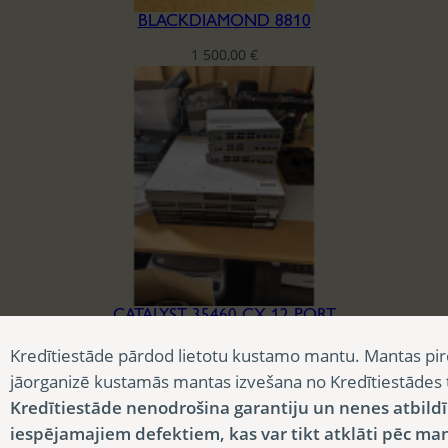
BLACKDIAMOND 8810
1 500,00
€
CATALYST 35460-CX 12 PORT
225,00
€
Kredītiestāde pārdod lietotu kustamo mantu. Mantas pir
jāorganizē kustamās mantas izvešana no Kredītiestādes
Kredītiestāde nenodrošina garantiju un nenes atbild
iespējamajiem defektiem, kas var tikt atklāti pēc ma