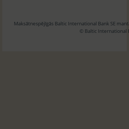
e
k
l
Maksātnespējīgās Baltic International Bank SE man
ē
© Baltic International
t