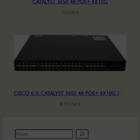
CATALYST 3650 48 POE+ 4X10G
750,00
€
CISCO 6 X CATALYST 3650 48 POE+ 4X10G IPBASE LIC.
8 797,50
€
M