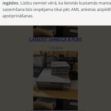
iegādes.
Lūdzu ņemiet vērā, ka lietotās kustamās manta
saņemšana būs iespējama tikai pēc AML anketas aizpildī
apstiprināšanas.
CATALYST 35460-CX 8 PORT
172,50
€