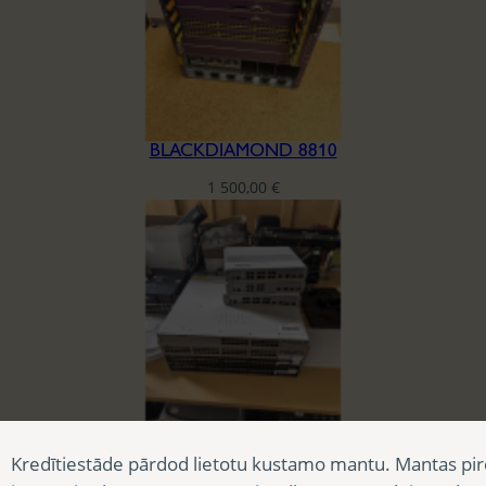
BLACKDIAMOND 8810
1 500,00
€
Kredītiestāde pārdod lietotu kustamo mantu. Mantas pir
CATALYST 35460-CX 12 PORT