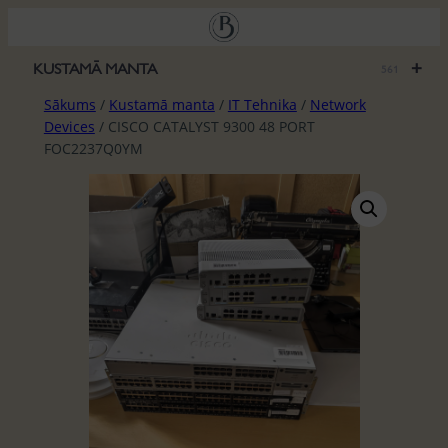
Pāriet
uz
saturu
+
KUSTAMĀ MANTA
561
Sākums
/
Kustamā manta
/
IT Tehnika
/
Network
Devices
/ CISCO CATALYST 9300 48 PORT
FOC2237Q0YM