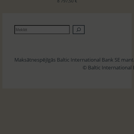
8 797,50
€
M
e
k
l
Maksātnespējīgās Baltic International Bank SE man
ē
© Baltic International
t