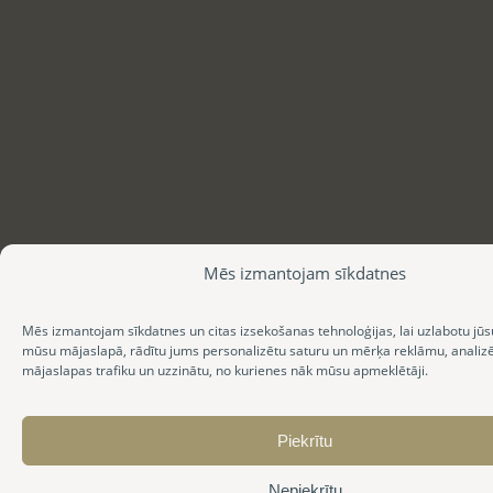
Mēs izmantojam sīkdatnes
Mēs izmantojam sīkdatnes un citas izsekošanas tehnoloģijas, lai uzlabotu jūs
mūsu mājaslapā, rādītu jums personalizētu saturu un mērķa reklāmu, anali
mājaslapas trafiku un uzzinātu, no kurienes nāk mūsu apmeklētāji.
Piekrītu
Nepiekrītu