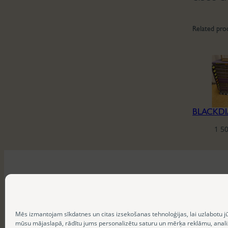
Related pro
1 5
Mēs izmantojam sīkdatnes un citas izsekošanas tehnoloģijas, lai uzlabotu j
mūsu mājaslapā, rādītu jums personalizētu saturu un mērķa reklāmu, anal