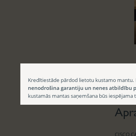
Kredītiestāde pārdod lietotu kustamo mantu. 
nenodrošina garantiju un nenes atbildību p
Aprak
kustamās mantas saņemšana būs iespējama tika
Apr
CISCO C