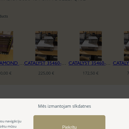
ducts
BLACKDIAMOND 8810
CATALYST 35460-CX 12 PORT
CATALYST 35460-CX 8 PORT
00,00
€
225,00
€
172,50
€
Mēs izmantojam sīkdatnes
ūsu navigāciju
izētu mūsu
Piekrītu