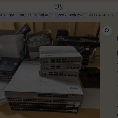
Kustamā manta
/
IT Tehnika
/
Network Devices
/ CISCO CATALYST 3