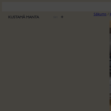
Pāriet
uz
Sākums
/
saturu
+
KUSTAMĀ MANTA
561