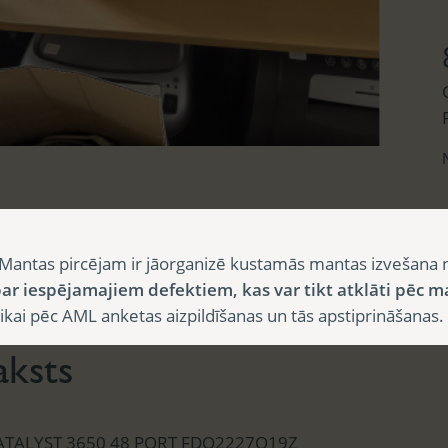
Mantas pircējam ir jāorganizē kustamās mantas izvešana 
ar iespējamajiem defektiem, kas var tikt atklāti pēc m
sts
i pēc AML anketas aizpildīšanas un tās apstiprināšanas.
aksts
ATALYST 3650 48 PORT FDO2227Q19Z