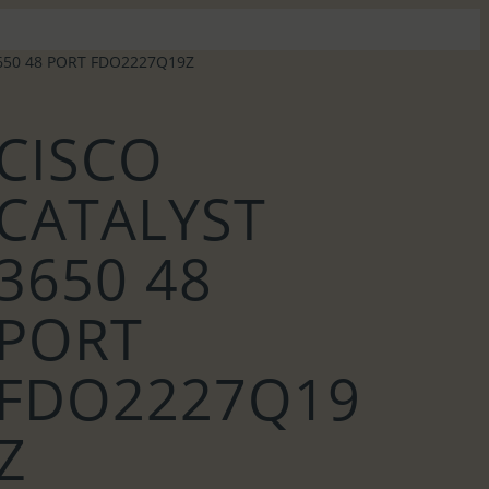
650 48 PORT FDO2227Q19Z
CISCO
CATALYST
3650 48
PORT
FDO2227Q19
Z