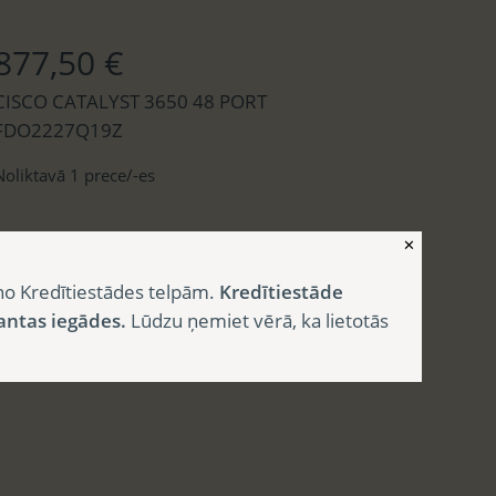
877,50
€
CISCO CATALYST 3650 48 PORT
FDO2227Q19Z
Noliktavā 1 prece/-es
✕
SKU:
14243, G6-IT-
Category:
Network
954
Devices
no Kredītiestādes telpām.
Kredītiestāde
antas iegādes.
Lūdzu ņemiet vērā, ka lietotās