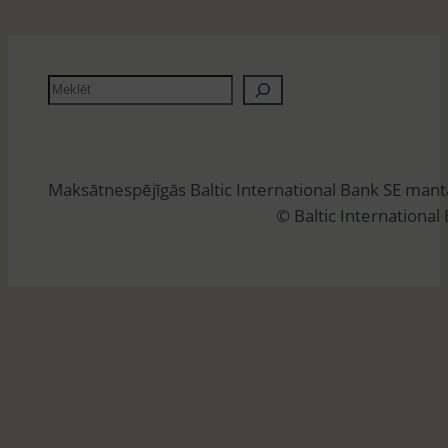
M
e
k
l
Maksātnespējīgās Baltic International Bank SE man
ē
© Baltic International
t