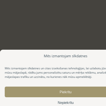
Mēs izmantojam sīkdatnes
Mēs izmantojam sīkdatnes un citas izsekošanas tehnoloģijas, lai uzlabotu jūs
mūsu mājaslapā, rādītu jums personalizētu saturu un mērķa reklāmu, anali
mājaslapas trafiku un uzzinātu, no kurienes nāk mūsu apmeklētāji.
Piekrītu
Nepiekrītu