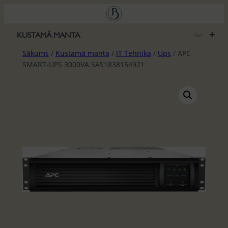
Pāriet
uz
saturu
+
KUSTAMĀ MANTA
561
Sākums
/
Kustamā manta
/
IT Tehnika
/
Ups
/ APC
SMART-UPS 3000VA SAS1838154921