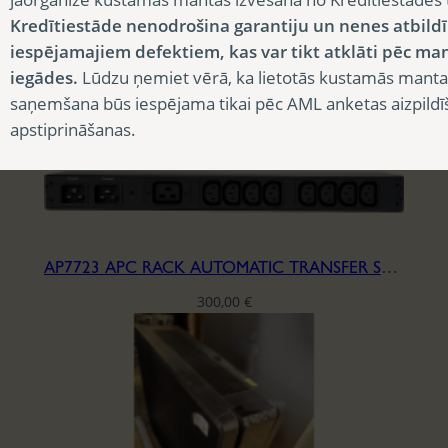
300,00
€
Kredītiestāde nenodrošina garantiju un nenes atbild
iespējamajiem defektiem, kas var tikt atklāti pēc ma
iegādes.
Lūdzu ņemiet vērā, ka lietotās kustamās manta
saņemšana būs iespējama tikai pēc AML anketas aizpildī
apstiprināšanas.
AP7723 APC RACK AUTOMATIC TRANSFER SWITCH-230V
300,00
€